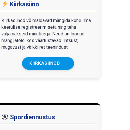
Kiirkasiino
Kiirkasiinod võimaldavad mängida kohe ilma
keerulise registreerimiseta ning teha
väljamakseid minutitega. Need on loodud
mängijatele, kes väärtustavad lihtsust,
mugavust ja välkkiiret teenindust.
KIIRKASIINOD
Spordiennustus