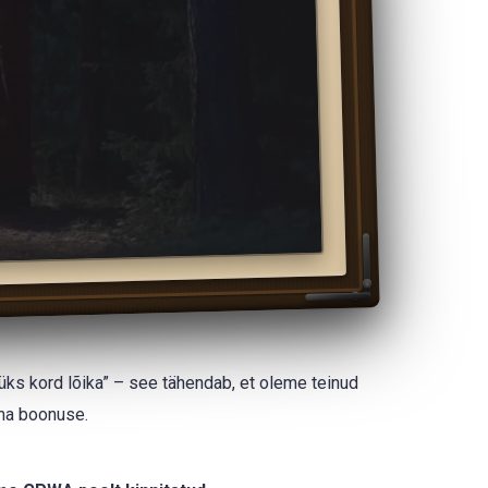
üks kord lõika” – see tähendab, et oleme teinud
ima boonuse.