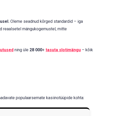
usel.
Oleme seadnud kõrged standardid – iga
ad reaalsetel mängukogemustel, mitte
rutused
ning üle
28 000
+
tasuta slotimängu
– kõik
saadavate populaarsemate kasiinotüüpide kohta: