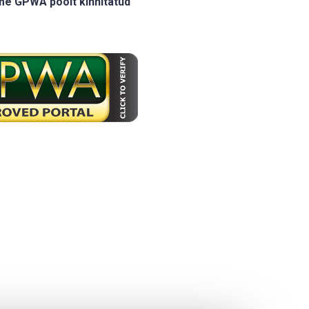
e GPWA poolt kinnitatud