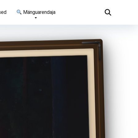
sed
Mänguarendaja