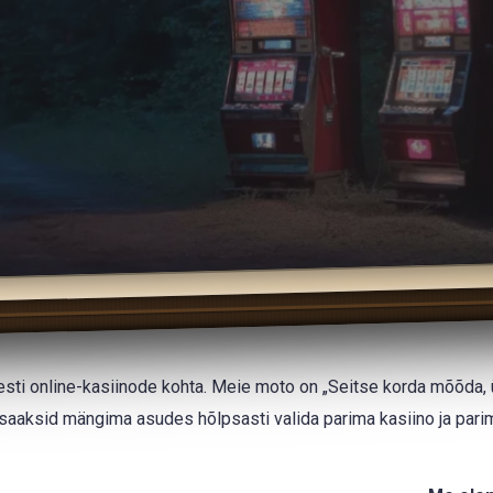
sti online-kasiinode kohta. Meie moto on „Seitse korda mõõda, 
t saaksid mängima asudes hõlpsasti valida parima kasiino ja par