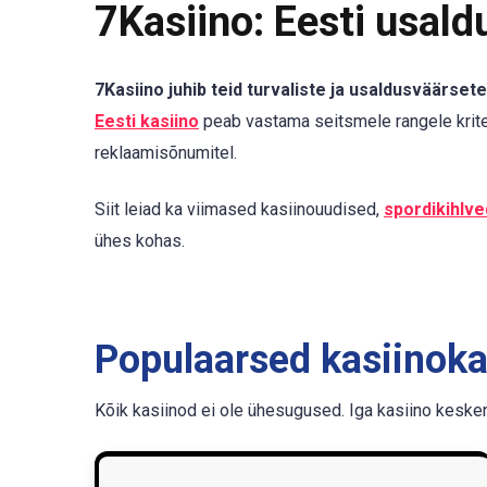
7Kasiino: Eesti usal
7Kasiino juhib teid turvaliste ja usaldusväärsete
Eesti kasiino
peab vastama seitsmele rangele krite
reklaamisõnumitel.
Siit leiad ka viimased kasiinouudised,
spordikihlve
ühes kohas.
Populaarsed kasiinoka
Kõik kasiinod ei ole ühesugused. Iga kasiino keske