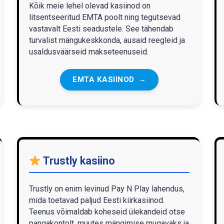
Kõik meie lehel olevad kasiinod on
litsentseeritud EMTA poolt ning tegutsevad
vastavalt Eesti seadustele. See tähendab
turvalist mängukeskkonda, ausaid reegleid ja
usaldusväärseid makseteenuseid.
EMTA KASIINOD
Trustly kasiino
Trustly on enim levinud Pay N Play lahendus,
mida toetavad paljud Eesti kiirkasiinod.
Teenus võimaldab koheseid ülekandeid otse
pangakontolt, muutes mängimise mugavaks ja