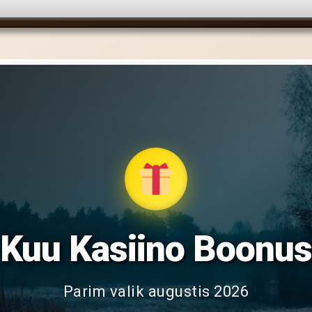
Kuu Mänguautomaa
Jelly Express – parim valik augustis 2026