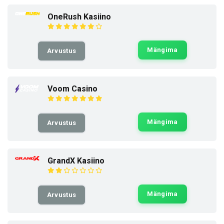
OneRush Kasiino
Mängima
Arvustus
Voom Casino
Mängima
Arvustus
GrandX Kasiino
Mängima
Arvustus