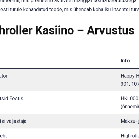
steemil, mis premeerib aktiivset mängijat tasuta keerutustega.
Eesti turule kohandatud toode, mis ühendab kohaliku litsentsi turv
hroller Kasiino – Arvustus
Info
ator
Happy Ho
301, 107
tsid Eestis
HKL0003
(õnnemä
tsi väljastaja
Maksu- j
eht
Highroll