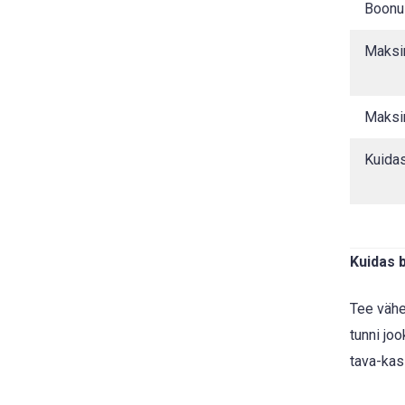
Boonu
Maksi
Maksi
Kuida
Kuidas b
Tee vähe
tunni jo
tava-kas