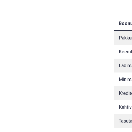
Boonu
Pakku
Keerut
Läbim
Minim
Kredit
Kehti
Tasut