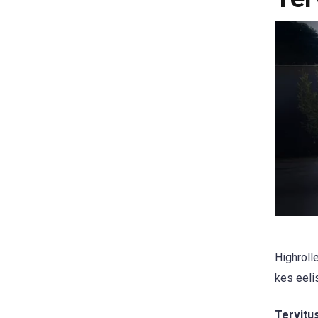
Highroll
kes eeli
Tervitu