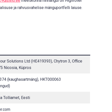
7Kasiino.ee
meeskonna hinnangul on Highroller
alisuse ja rahvusvahelise mänguportfelli laiuse.
ur Solutions Ltd (HE419393), Chytron 3, Office
5 Nicosia, Küpros
74 (kaughasartmäng), HKT000063
ngud)
a Tolliamet, Eesti
er.com