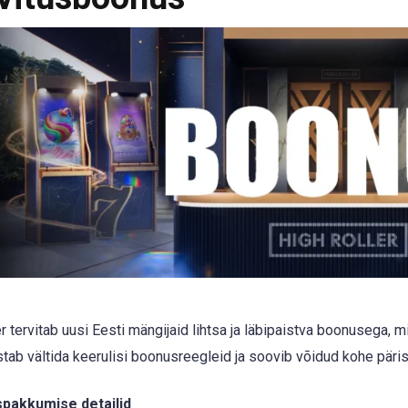
er tervitab uusi Eesti mängijaid lihtsa ja läbipaistva boonusega, 
stab vältida keerulisi boonusreegleid ja soovib võidud kohe päri
spakkumise detailid