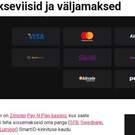
seviisid ja väljamaksed
er on
Zimpler
Pay N Play kasiino
, kus saate
i teha sissemakseid oma panga (
SEB
,
Swedbank
,
Luminor
) SmartID-kinnituse kaudu.