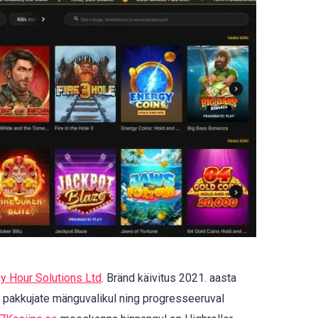
y Hour Solutions Ltd
. Bränd käivitus 2021. aasta
te pakkujate mänguvalikul ning progresseeruval