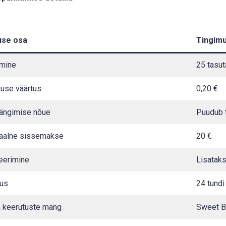
se osa
Tingim
mine
25 tasu
use väärtus
0,20 €
ängimise nõue
Puudub t
aalne sissemakse
20 €
eerimine
Lisatak
vus
24 tundi
a keerutuste mäng
Sweet B