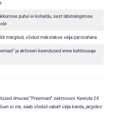
a
kkumise puhul ei kohaldu, sest läbimängimise
 ole
ldi märgitud, võidud makstakse välja pärisrahana
emiad” ja aktiveeri keerutused enne kehtivusaja
tused ilmuvad “Preemiad” sektsiooni. Keeruta 24
uet ei ole, saab võidud vabalt välja kanda, järgides