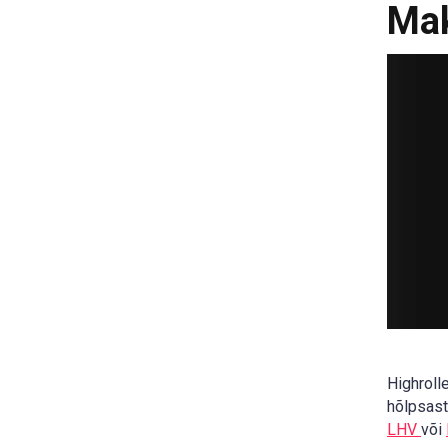
Mak
Highroll
hõlpsast
LHV
või