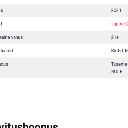
us
2021
kt
support
aalne vanus
21+
tüübid
Slotid, l
adus
Tasemes
ROLR
vitusboonus