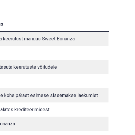
us
ta keerutust mängus Sweet Bonanza
asuta keerutuste võitudele
se kohe pärast esimese sissemakse laekumist
 alates krediteerimisest
onanza