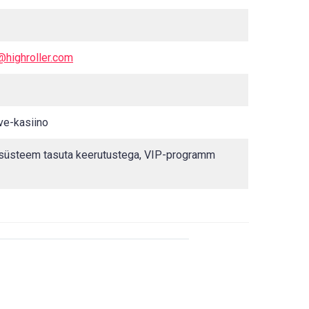
@highroller.com
ive-kasiino
üsteem tasuta keerutustega, VIP-programm