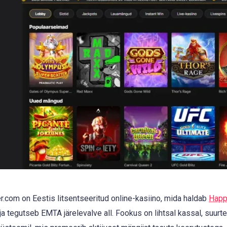
er.com on Eestis litsentseeritud online-kasiino, mida haldab
Happ
ja tegutseb EMTA järelevalve all. Fookus on lihtsal kassal, suur