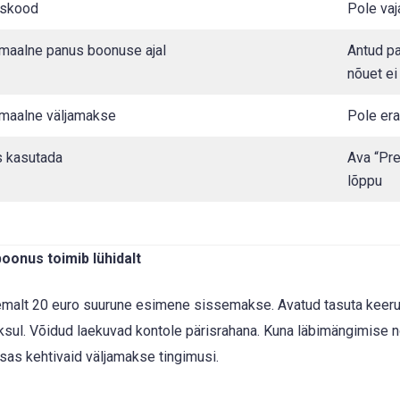
skood
Pole vaj
maalne panus boonuse ajal
Antud pa
nõuet ei
maalne väljamakse
Pole era
s kasutada
Ava “Pre
lõppu
oonus toimib lühidalt
malt 20 euro suurune esimene sissemakse. Avatud tasuta keeru
oksul. Võidud laekuvad kontole pärisrahana. Kuna läbimängimise nõ
sas kehtivaid väljamakse tingimusi.