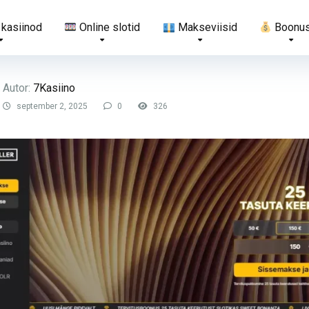
 kasiinod
Online slotid
Makseviisid
Boonu
Autor:
7Kasiino
september 2, 2025
0
326