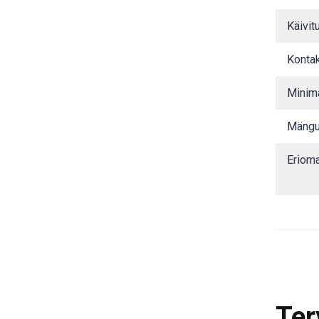
Käivit
Konta
Minim
Mängu
Eriom
Ter