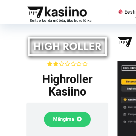
Eesti
Highroller
Kasiino
Mängima