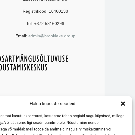
Registrikood: 16460138
Tel: +372 53160296
Email:
admin@brooklake.group
e reeglitega ja käituge vastutustundlikult!
Halda küpsiste seadeid
ode võrdlemisele ja tutvustamisele. Meie eesmärk on pakkuda
 kasiino reeglite ja boonustingimustega enne mängimist.
parimat kasutuskogemust, kasutame tehnoloogiaid nagu küpsised, millega
kult.
ja/või pääseme ligi seadmeandmetele. Nõustumine nende
tega võimaldab meil töödelda andmeid, nagu sirvimiskäitumine või