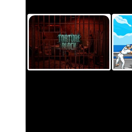
TRY
GAME INFORMATION
Shady Lady
PROVIDER
TYPE
5
REELS