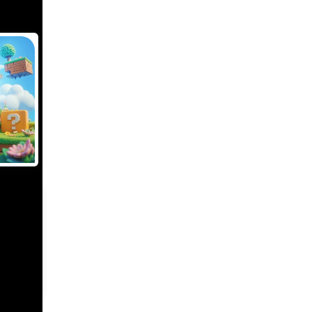
E
loween