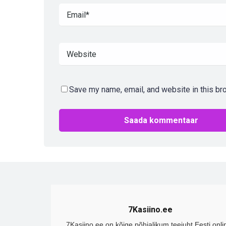
Save my name, email, and website in this br
7Kasiino.ee
7Kasiino.ee on kõige põhjalikum teejuht Eesti onli