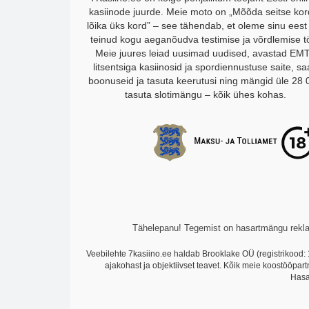
kasiinode juurde. Meie moto on „Mõõda seitse kor
lõika üks kord” – see tähendab, et oleme sinu eest
teinud kogu aeganõudva testimise ja võrdlemise t
Meie juures leiad uusimad uudised, avastad EM
litsentsiga kasiinosid ja spordiennustuse saite, s
boonuseid ja tasuta keerutusi ning mängid üle 28 
tasuta slotimängu – kõik ühes kohas.
Tähelepanu! Tegemist on hasartmängu reklaa
Veebilehte 7kasiino.ee haldab Brooklake OÜ (registrikood: 
ajakohast ja objektiivset teavet. Kõik meie koostööpar
Hasa