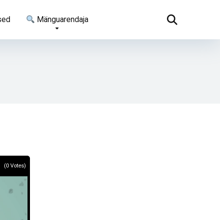
sed
Mänguarendaja
(
0
Votes)