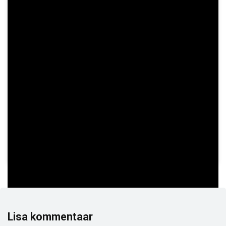
GAME INFORMATION
SHOW MORE
PROVIDER
Big Time Gaming
TYPE
Slots
RELEASE DATE
April 25, 2018
REELS
6
Lisa kommentaar