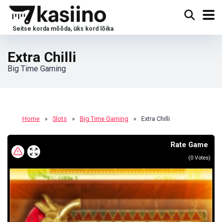
Extra Chilli
Big Time Gaming
Home
»
Slots
»
Big Time Gaming
»
Extra Chilli
Rate Game
(
0
Votes)