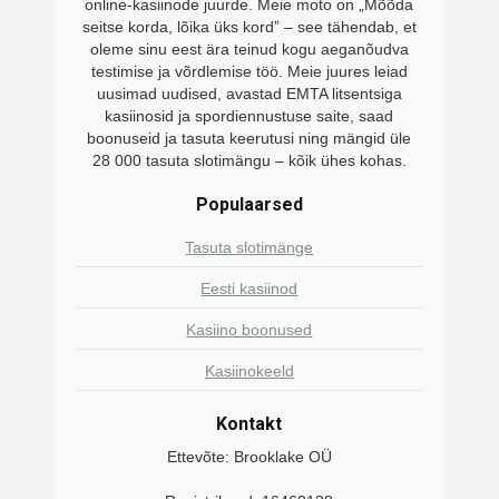
online-kasiinode juurde. Meie moto on „Mõõda
seitse korda, lõika üks kord” – see tähendab, et
oleme sinu eest ära teinud kogu aeganõudva
testimise ja võrdlemise töö. Meie juures leiad
uusimad uudised, avastad EMTA litsentsiga
kasiinosid ja spordiennustuse saite, saad
boonuseid ja tasuta keerutusi ning mängid üle
28 000 tasuta slotimängu – kõik ühes kohas.
Populaarsed
Tasuta slotimänge
Eesti kasiinod
Kasiino boonused
Kasiinokeeld
Kontakt
Ettevõte: Brooklake OÜ