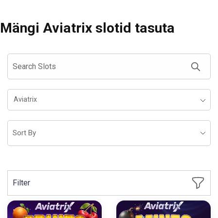
Mängi Aviatrix slotid tasuta
Aviatrix
Filter