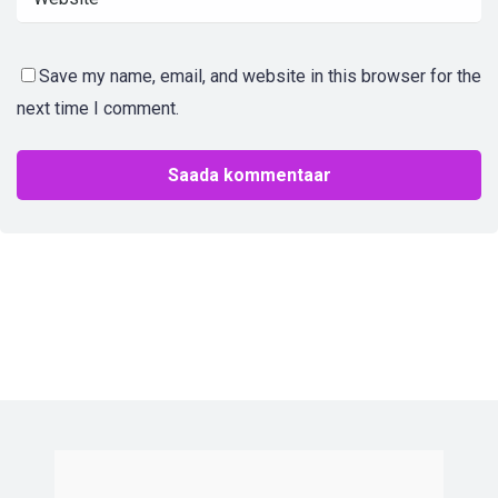
Save my name, email, and website in this browser for the
next time I comment.