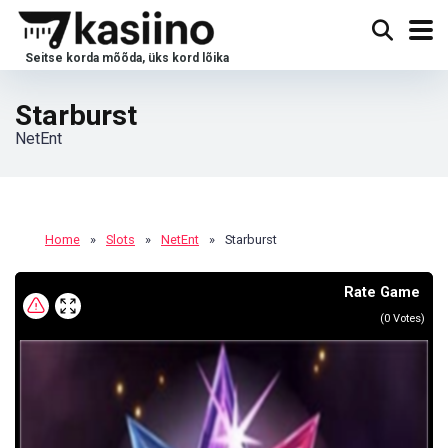
Starburst
NetEnt
Home
»
Slots
»
NetEnt
»
Starburst
Rate Game
(
0
Votes)