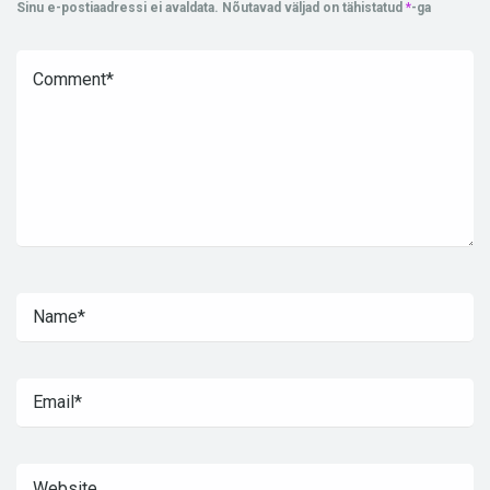
Sinu e-postiaadressi ei avaldata.
Nõutavad väljad on tähistatud
*
-ga