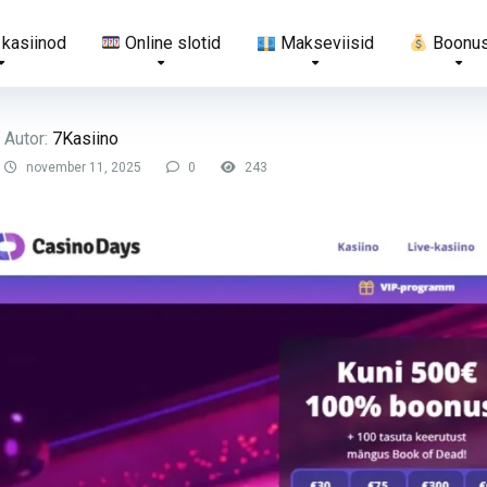
 kasiinod
Online slotid
Makseviisid
Boonu
Autor:
7Kasiino
november 11, 2025
0
243