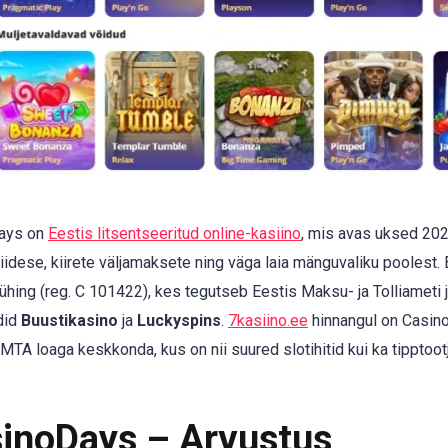
ays on
Eestis litsentseeritud online-kasiino
, mis avas uksed 2020
liidese, kiirete väljamaksete ning väga laia mänguvaliku poolest.
iühing (reg. C 101422), kes tegutseb Eestis Maksu- ja Tolliameti j
did
Buustikasino
ja
Luckyspins
.
7kasiino.ee
hinnangul on Casino
MTA loaga keskkonda, kus on nii suured slotihitid kui ka tipptootj
inoDays – Arvustus