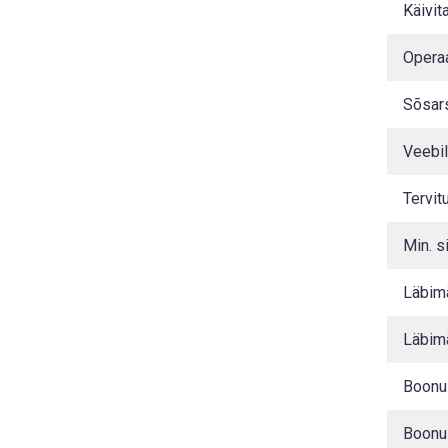
Käivit
Opera
Sõsars
Veebil
Tervi
Min. 
Läbim
Läbim
Boonu
Boonu