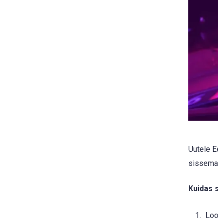
Uutele E
sissema
Kuidas 
Loo