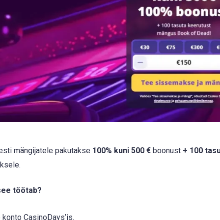
esti mängijatele pakutakse
100% kuni 500 €
boonust
+ 100 tas
ksele.
see töötab?
 konto CasinoDays’is.