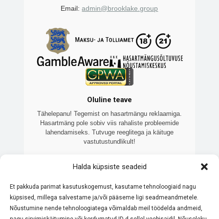
Email:
admin@brooklake.group
Oluline teave
Tähelepanu! Tegemist on hasartmängu reklaamiga.
Hasartmäng pole sobiv viis rahaliste probleemide
lahendamiseks. Tutvuge reeglitega ja käituge
vastutustundlikult!
Veebilehte 7kasiino.ee haldab Brooklake OÜ
Halda küpsiste seadeid
(registrikood: 16460138), sõltumatu Eesti ettevõte, mis
keskendub litsentseeritud online-kasiinode võrdlemisele
ja tutvustamisele. Meie eesmärk on pakkuda ajakohast ja
Et pakkuda parimat kasutuskogemust, kasutame tehnoloogiaid nagu
objektiivset teavet. Kõik meie koostööpartnerid omavad
küpsised, millega salvestame ja/või pääseme ligi seadmeandmetele.
Eesti Maksu- ja Tolliameti litsentsi. Palume alati tutvuda
Nõustumine nende tehnoloogiatega võimaldab meil töödelda andmeid,
konkreetse kasiino reeglite ja boonustingimustega enne
mängimist. Hasartmäng pole sobiv viis rahaliste