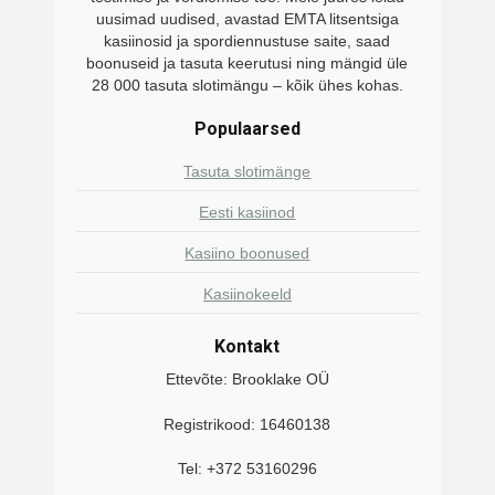
uusimad uudised, avastad EMTA litsentsiga
kasiinosid ja spordiennustuse saite, saad
boonuseid ja tasuta keerutusi ning mängid üle
28 000 tasuta slotimängu – kõik ühes kohas.
Populaarsed
Tasuta slotimänge
Eesti kasiinod
Kasiino boonused
Kasiinokeeld
Kontakt
Ettevõte: Brooklake OÜ
Registrikood: 16460138
Tel: +372 53160296