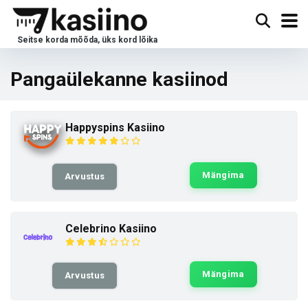
Pangaülekanne kasiinod
Happyspins Kasiino
Mängima
Arvustus
Celebrino Kasiino
Mängima
Arvustus