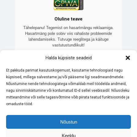
Oluline teave
Tähelepanu! Tegemist on hasartmängu reklaamiga.
Hasartmäng pole sobiv viis rahaliste probleemide
lahendamiseks. Tutvuge reeglitega ja käituge
vastutustundlikult!
Veebilehte 7kasiino.ee haldab Brooklake OÜ
Halda küpsiste seadeid
(registrikood: 16460138), sõltumatu Eesti ettevõte, mis
keskendub litsentseeritud online-kasiinode võrdlemisele
Et pakkuda parimat kasutuskogemust, kasutame tehnoloogiaid nagu
ja tutvustamisele. Meie eesmärk on pakkuda ajakohast ja
küpsised, millega salvestame ja/või pääseme ligi seadmeandmetele.
objektiivset teavet. Kõik meie koostööpartnerid omavad
Eesti Maksu- ja Tolliameti litsentsi. Palume alati tutvuda
Nõustumine nende tehnoloogiatega võimaldab meil töödelda andmeid,
konkreetse kasiino reeglite ja boonustingimustega enne
nagu sirvimiskäitumine või kordumatud ID-d sellel veebisaidil. Nõusoleku
mängimist. Hasartmäng pole sobiv viis rahaliste
mitteandmine või selle tagasivõtmine võib piirata teatud funktsioonide ja
probleemide lahendamiseks – mängi vastutustundlikult.
omaduste tööd.
Nõustun
Keeldu