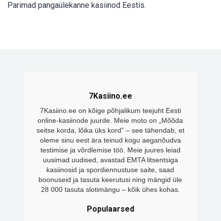
Parimad pangaülekanne kasiinod Eestis.
7Kasiino.ee
7Kasiino.ee on kõige põhjalikum teejuht Eesti
online-kasiinode juurde. Meie moto on „Mõõda
seitse korda, lõika üks kord” – see tähendab, et
oleme sinu eest ära teinud kogu aeganõudva
testimise ja võrdlemise töö. Meie juures leiad
uusimad uudised, avastad EMTA litsentsiga
kasiinosid ja spordiennustuse saite, saad
boonuseid ja tasuta keerutusi ning mängid üle
28 000 tasuta slotimängu – kõik ühes kohas.
Populaarsed