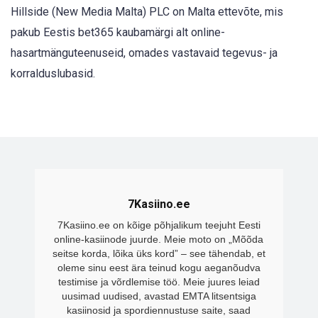
Hillside (New Media Malta) PLC on Malta ettevõte, mis
pakub Eestis bet365 kaubamärgi alt online-
hasartmänguteenuseid, omades vastavaid tegevus- ja
korralduslubasid.
7Kasiino.ee
7Kasiino.ee on kõige põhjalikum teejuht Eesti
online-kasiinode juurde. Meie moto on „Mõõda
seitse korda, lõika üks kord” – see tähendab, et
oleme sinu eest ära teinud kogu aeganõudva
testimise ja võrdlemise töö. Meie juures leiad
uusimad uudised, avastad EMTA litsentsiga
kasiinosid ja spordiennustuse saite, saad