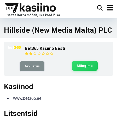
Hillside (New Media Malta) PLC
Bet365 Kasiino Eesti
Mängima
Arvustus
Kasiinod
www.bet365.ee
Litsentsid