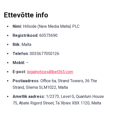
Ettevõtte info
Nimi:
Hillside (New Media Malta) PLC
Registrikood:
60573690
Riik:
Malta
Telefon:
0035677050126
Mobiil:
–
E-post:
legalnotices@bet365.com
Postiaadress:
Office 6a, Strand Towers, 36 The
Strand, Sliema SLM1022, Malta
Ametlik aadress:
1/2373, Level G, Quantum House
75, Abate Rigord Street, Ta´Xbiex XBX 1120, Malta