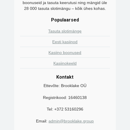
boonuseid ja tasuta keerutusi ning mängid üle
28 000 tasuta slotimängu – kõik ühes kohas.
Populaarsed
Tasuta slotimänge
Eesti kasiinod
Kasiino boonused
Kasiinokeeld
Kontakt
Ettevõte: Brooklake OÜ
Registrikood: 16460138
Tel: +372 53160296
Email:
admin@brooklake.group