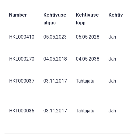
Number
Kehtivuse
Kehtivuse
Kehtiv
T
algus
lõpp
HKL000410
05.05.2023
05.05.2028
Jah
H
k
HKL000270
04.05.2018
04.05.2038
Jah
H
k
HKT000037
03.11.2017
Tähtajatu
Jah
H
k
t
HKT000036
03.11.2017
Tähtajatu
Jah
H
k
t