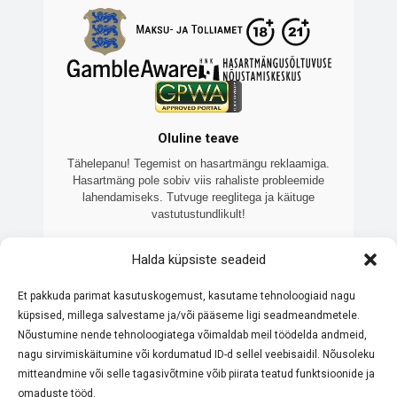
Oluline teave
Tähelepanu! Tegemist on hasartmängu reklaamiga.
Hasartmäng pole sobiv viis rahaliste probleemide
lahendamiseks. Tutvuge reeglitega ja käituge
vastutustundlikult!
Veebilehte 7kasiino.ee haldab Brooklake OÜ
Halda küpsiste seadeid
(registrikood: 16460138), sõltumatu Eesti ettevõte, mis
keskendub litsentseeritud online-kasiinode võrdlemisele
ja tutvustamisele. Meie eesmärk on pakkuda ajakohast ja
Et pakkuda parimat kasutuskogemust, kasutame tehnoloogiaid nagu
objektiivset teavet. Kõik meie koostööpartnerid omavad
küpsised, millega salvestame ja/või pääseme ligi seadmeandmetele.
Eesti Maksu- ja Tolliameti litsentsi. Palume alati tutvuda
Nõustumine nende tehnoloogiatega võimaldab meil töödelda andmeid,
konkreetse kasiino reeglite ja boonustingimustega enne
mängimist. Hasartmäng pole sobiv viis rahaliste
nagu sirvimiskäitumine või kordumatud ID-d sellel veebisaidil. Nõusoleku
probleemide lahendamiseks – mängi vastutustundlikult.
mitteandmine või selle tagasivõtmine võib piirata teatud funktsioonide ja
omaduste tööd.