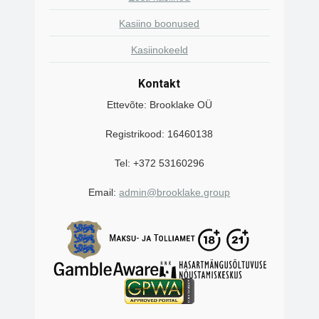
Kasiino boonused
Kasiinokeeld
Kontakt
Ettevõte: Brooklake OÜ
Registrikood: 16460138
Tel: +372 53160296
Email:
admin@brooklake.group