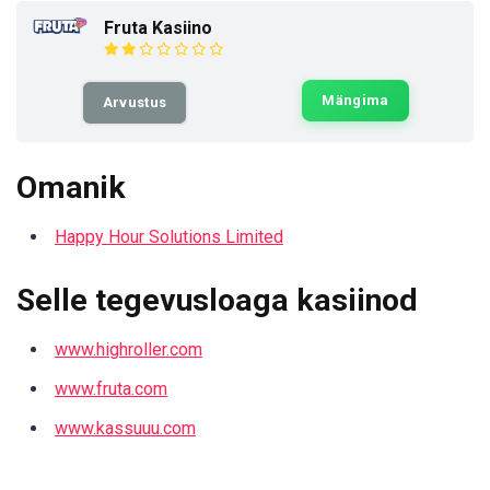
Fruta Kasiino
Mängima
Arvustus
Omanik
Happy Hour Solutions Limited
Selle tegevusloaga kasiinod
www.highroller.com
www.fruta.com
www.kassuuu.com