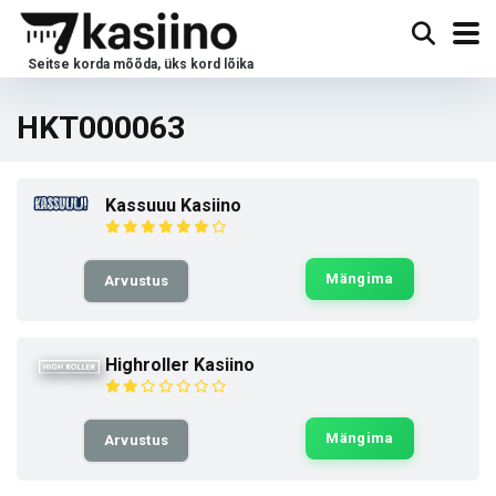
HKT000063
Kassuuu Kasiino
Mängima
Arvustus
Highroller Kasiino
Mängima
Arvustus