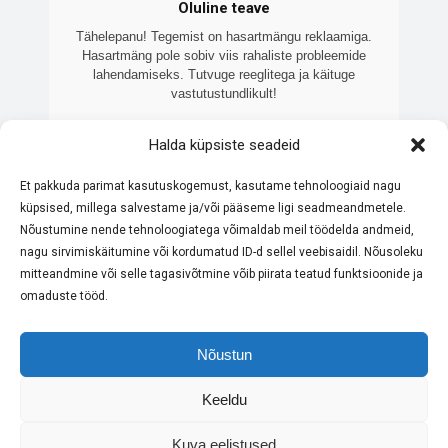
Oluline teave
Tähelepanu! Tegemist on hasartmängu reklaamiga.
Hasartmäng pole sobiv viis rahaliste probleemide
lahendamiseks. Tutvuge reeglitega ja käituge
vastutustundlikult!
Veebilehte 7kasiino.ee haldab Brooklake OÜ
Halda küpsiste seadeid
(registrikood: 16460138), sõltumatu Eesti ettevõte, mis
keskendub litsentseeritud online-kasiinode võrdlemisele
ja tutvustamisele. Meie eesmärk on pakkuda ajakohast ja
Et pakkuda parimat kasutuskogemust, kasutame tehnoloogiaid nagu
objektiivset teavet. Kõik meie koostööpartnerid omavad
küpsised, millega salvestame ja/või pääseme ligi seadmeandmetele.
Eesti Maksu- ja Tolliameti litsentsi. Palume alati tutvuda
Nõustumine nende tehnoloogiatega võimaldab meil töödelda andmeid,
konkreetse kasiino reeglite ja boonustingimustega enne
mängimist. Hasartmäng pole sobiv viis rahaliste
nagu sirvimiskäitumine või kordumatud ID-d sellel veebisaidil. Nõusoleku
probleemide lahendamiseks – mängi vastutustundlikult.
mitteandmine või selle tagasivõtmine võib piirata teatud funktsioonide ja
omaduste tööd.
Nõustun
Keeldu
© Copyright 2025 - 7kasiino.ee
Kuva eelistused
Privaatsustingimused
Küpsiste poliitika