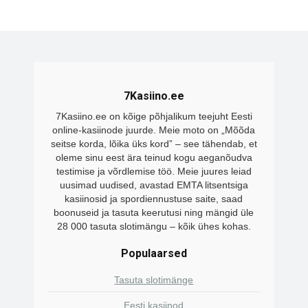
7Kasiino.ee
7Kasiino.ee on kõige põhjalikum teejuht Eesti
online-kasiinode juurde. Meie moto on „Mõõda
seitse korda, lõika üks kord” – see tähendab, et
oleme sinu eest ära teinud kogu aeganõudva
testimise ja võrdlemise töö. Meie juures leiad
uusimad uudised, avastad EMTA litsentsiga
kasiinosid ja spordiennustuse saite, saad
boonuseid ja tasuta keerutusi ning mängid üle
28 000 tasuta slotimängu – kõik ühes kohas.
Populaarsed
Tasuta slotimänge
Eesti kasiinod