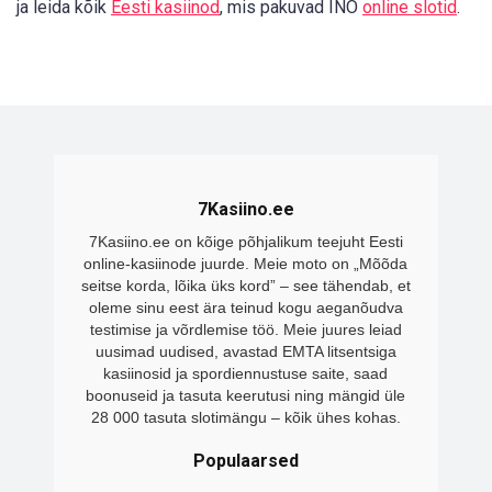
ja leida kõik
Eesti kasiinod
, mis pakuvad INO
online slotid
.
7Kasiino.ee
7Kasiino.ee on kõige põhjalikum teejuht Eesti
online-kasiinode juurde. Meie moto on „Mõõda
seitse korda, lõika üks kord” – see tähendab, et
oleme sinu eest ära teinud kogu aeganõudva
testimise ja võrdlemise töö. Meie juures leiad
uusimad uudised, avastad EMTA litsentsiga
kasiinosid ja spordiennustuse saite, saad
boonuseid ja tasuta keerutusi ning mängid üle
28 000 tasuta slotimängu – kõik ühes kohas.
Populaarsed