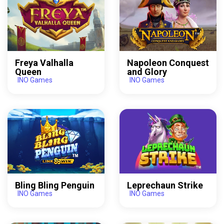
Freya Valhalla
Napoleon Conquest
Queen
and Glory
INO Games
INO Games
Bling Bling Penguin
Leprechaun Strike
INO Games
INO Games