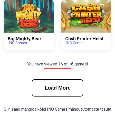
Big Mighty Bear
Cash Printer Heist
INO Games
INO Games
You have viewed
16
of
16
games!
Load More
Siin saad mängida kõiki INO Games mänguautomaate tasuta