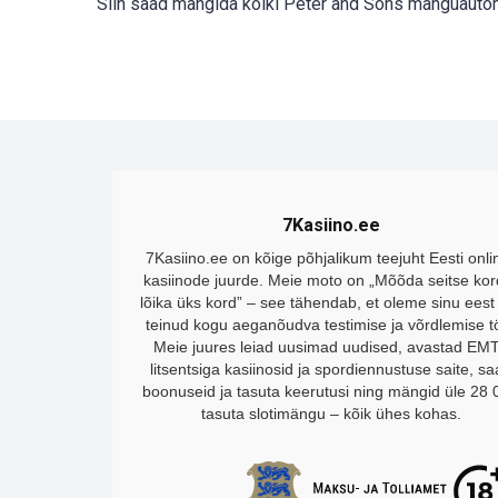
Siin saad mängida kõiki Peter and Sons mänguautom
7Kasiino.ee
7Kasiino.ee on kõige põhjalikum teejuht Eesti onli
kasiinode juurde. Meie moto on „Mõõda seitse kor
lõika üks kord” – see tähendab, et oleme sinu eest
teinud kogu aeganõudva testimise ja võrdlemise t
Meie juures leiad uusimad uudised, avastad EM
litsentsiga kasiinosid ja spordiennustuse saite, s
boonuseid ja tasuta keerutusi ning mängid üle 28 
tasuta slotimängu – kõik ühes kohas.