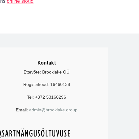
ons
online slotid
.
Kontakt
Ettevõte: Brooklake OÜ
Registrikood: 16460138
Tel: +372 53160296
Email:
admin@brooklake.group