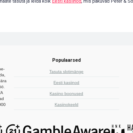
aate tasuta ja leida kõik
Eesti kasiinod
, mis pakuvad Peter & S
Populaarsed
ne-
Tasuta slotimänge
da,
 ära
Eesti kasiinod
öö.
TA
Kasiino boonused
aad
000
Kasiinokeeld