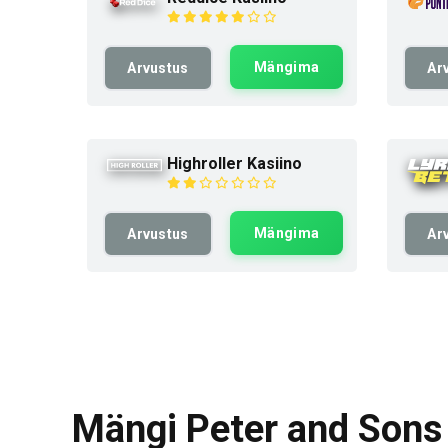
Mängima
Arvustus
Ar
Highroller Kasiino
Mängima
Arvustus
Ar
Mängi Peter and Sons 