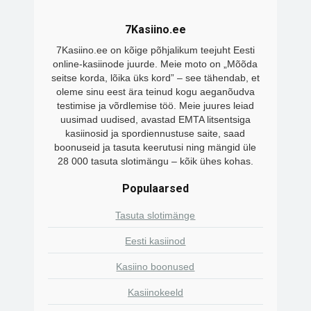
7Kasiino.ee
7Kasiino.ee on kõige põhjalikum teejuht Eesti
online-kasiinode juurde. Meie moto on „Mõõda
seitse korda, lõika üks kord” – see tähendab, et
oleme sinu eest ära teinud kogu aeganõudva
testimise ja võrdlemise töö. Meie juures leiad
uusimad uudised, avastad EMTA litsentsiga
kasiinosid ja spordiennustuse saite, saad
boonuseid ja tasuta keerutusi ning mängid üle
28 000 tasuta slotimängu – kõik ühes kohas.
Populaarsed
Tasuta slotimänge
Eesti kasiinod
Kasiino boonused
Kasiinokeeld