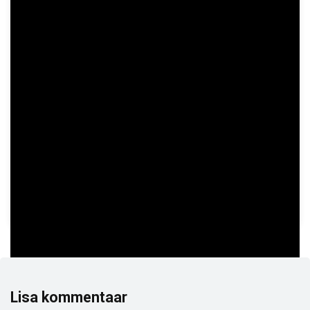
GAME INFORMATION
SHOW MORE
PROVIDER
OneTouch
TYPE
Slots
THEME
Animal
REELS
5
Lisa kommentaar