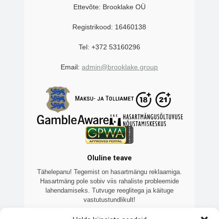
Ettevõte: Brooklake OÜ
Registrikood: 16460138
Tel: +372 53160296
Email:
admin@brooklake.group
Oluline teave
Tähelepanu! Tegemist on hasartmängu reklaamiga.
Hasartmäng pole sobiv viis rahaliste probleemide
lahendamiseks. Tutvuge reeglitega ja käituge
vastutustundlikult!
Veebilehte 7kasiino.ee haldab Brooklake OÜ