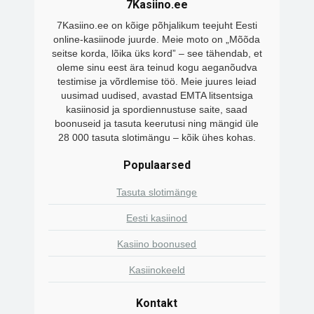
7Kasiino.ee
7Kasiino.ee on kõige põhjalikum teejuht Eesti
online-kasiinode juurde. Meie moto on „Mõõda
seitse korda, lõika üks kord” – see tähendab, et
oleme sinu eest ära teinud kogu aeganõudva
testimise ja võrdlemise töö. Meie juures leiad
uusimad uudised, avastad EMTA litsentsiga
kasiinosid ja spordiennustuse saite, saad
boonuseid ja tasuta keerutusi ning mängid üle
28 000 tasuta slotimängu – kõik ühes kohas.
Populaarsed
Tasuta slotimänge
Eesti kasiinod
Kasiino boonused
Kasiinokeeld
Kontakt