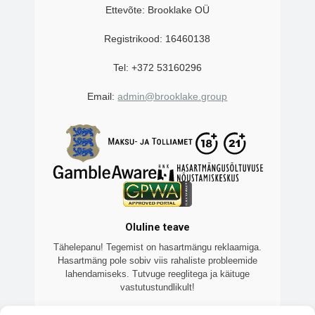
Ettevõte: Brooklake OÜ
Registrikood: 16460138
Tel: +372 53160296
Email:
admin@brooklake.group
Oluline teave
Tähelepanu! Tegemist on hasartmängu reklaamiga.
Hasartmäng pole sobiv viis rahaliste probleemide
lahendamiseks. Tutvuge reeglitega ja käituge
vastutustundlikult!
Veebilehte 7kasiino.ee haldab Brooklake OÜ