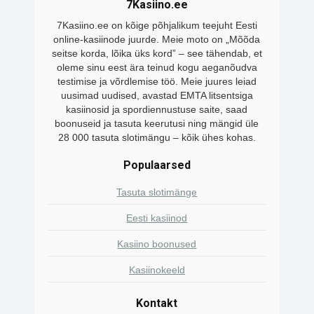
7Kasiino.ee
7Kasiino.ee on kõige põhjalikum teejuht Eesti
online-kasiinode juurde. Meie moto on „Mõõda
seitse korda, lõika üks kord” – see tähendab, et
oleme sinu eest ära teinud kogu aeganõudva
testimise ja võrdlemise töö. Meie juures leiad
uusimad uudised, avastad EMTA litsentsiga
kasiinosid ja spordiennustuse saite, saad
boonuseid ja tasuta keerutusi ning mängid üle
28 000 tasuta slotimängu – kõik ühes kohas.
Populaarsed
Tasuta slotimänge
Eesti kasiinod
Kasiino boonused
Kasiinokeeld
Kontakt