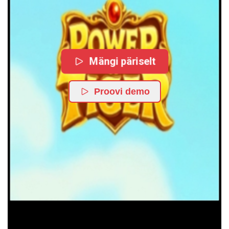
Mängi päriselt
Proovi demo
TRY OUR FEATURED GAMES