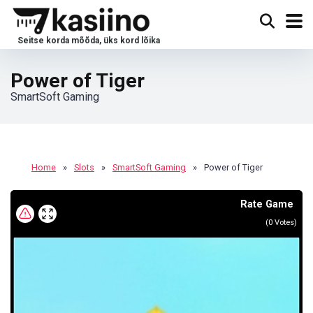
Power of Tiger
SmartSoft Gaming
Home
»
Slots
»
SmartSoft Gaming
»
Power of Tiger
Rate Game
(
0
Votes)