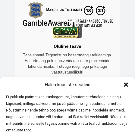
Oluline teave
Tähelepanu! Tegemist on hasartmängu reklaamiga.
Hasartmäng pole sobiv viis rahaliste probleemide
lahendamiseks. Tutvuge reeglitega ja käituge
vastutustundlikult!
Veebilehte 7kasiino.ee haldab Brooklake OÜ
Halda küpsiste seadeid
(registrikood: 16460138), sõltumatu Eesti ettevõte, mis
keskendub litsentseeritud online-kasiinode võrdlemisele
Et pakkuda parimat kasutuskogemust, kasutame tehnoloogiaid nagu
ja tutvustamisele. Meie eesmärk on pakkuda ajakohast ja
küpsised, millega salvestame ja/või pääseme ligi seadmeandmetele.
objektiivset teavet. Kõik meie koostööpartnerid omavad
Eesti Maksu- ja Tolliameti litsentsi. Palume alati tutvuda
Nõustumine nende tehnoloogiatega võimaldab meil töödelda andmeid,
konkreetse kasiino reeglite ja boonustingimustega enne
nagu sirvimiskäitumine või kordumatud ID-d sellel veebisaidil. Nõusoleku
mängimist. Hasartmäng pole sobiv viis rahaliste
mitteandmine või selle tagasivõtmine võib piirata teatud funktsioonide ja
probleemide lahendamiseks – mängi vastutustundlikult.
omaduste tööd.