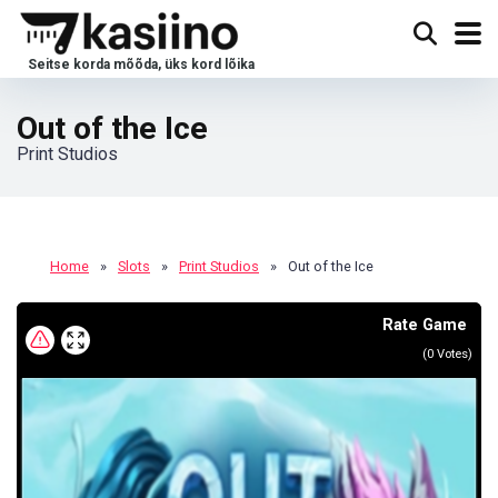
Out of the Ice
Print Studios
Home
»
Slots
»
Print Studios
»
Out of the Ice
Rate Game
(
0
Votes)