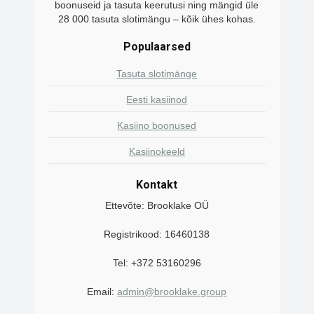
boonuseid ja tasuta keerutusi ning mängid üle
28 000 tasuta slotimängu – kõik ühes kohas.
Populaarsed
Tasuta slotimänge
Eesti kasiinod
Kasiino boonused
Kasiinokeeld
Kontakt
Ettevõte: Brooklake OÜ
Registrikood: 16460138
Tel: +372 53160296
Email:
admin@brooklake.group