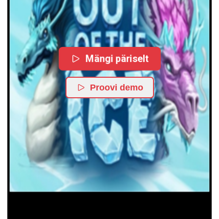
Mängi päriselt
Proovi demo
TRY OUR FEATURED GAMES