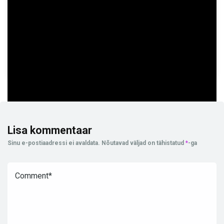
PROVIDER
Print Studios
TYPE
Slots
Lisa kommentaar
Sinu e-postiaadressi ei avaldata.
Nõutavad väljad on tähistatud
*
-ga