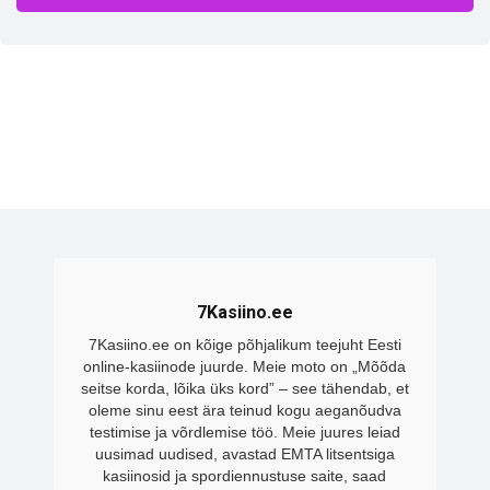
7Kasiino.ee
7Kasiino.ee on kõige põhjalikum teejuht Eesti
online-kasiinode juurde. Meie moto on „Mõõda
seitse korda, lõika üks kord” – see tähendab, et
oleme sinu eest ära teinud kogu aeganõudva
testimise ja võrdlemise töö. Meie juures leiad
uusimad uudised, avastad EMTA litsentsiga
kasiinosid ja spordiennustuse saite, saad