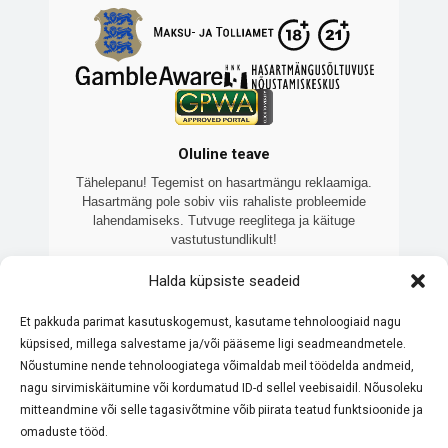
Oluline teave
Tähelepanu! Tegemist on hasartmängu reklaamiga.
Hasartmäng pole sobiv viis rahaliste probleemide
lahendamiseks. Tutvuge reeglitega ja käituge
vastutustundlikult!
Veebilehte 7kasiino.ee haldab Brooklake OÜ
Halda küpsiste seadeid
(registrikood: 16460138), sõltumatu Eesti ettevõte, mis
keskendub litsentseeritud online-kasiinode võrdlemisele
Et pakkuda parimat kasutuskogemust, kasutame tehnoloogiaid nagu
ja tutvustamisele. Meie eesmärk on pakkuda ajakohast ja
küpsised, millega salvestame ja/või pääseme ligi seadmeandmetele.
objektiivset teavet. Kõik meie koostööpartnerid omavad
Eesti Maksu- ja Tolliameti litsentsi. Palume alati tutvuda
Nõustumine nende tehnoloogiatega võimaldab meil töödelda andmeid,
konkreetse kasiino reeglite ja boonustingimustega enne
nagu sirvimiskäitumine või kordumatud ID-d sellel veebisaidil. Nõusoleku
mängimist. Hasartmäng pole sobiv viis rahaliste
mitteandmine või selle tagasivõtmine võib piirata teatud funktsioonide ja
probleemide lahendamiseks – mängi vastutustundlikult.
omaduste tööd.