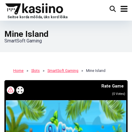
Mine Island
SmartSoft Gaming
Home
»
Slots
»
SmartSoft Gaming
»
Mine Island
Rate Game
(
0
Votes)