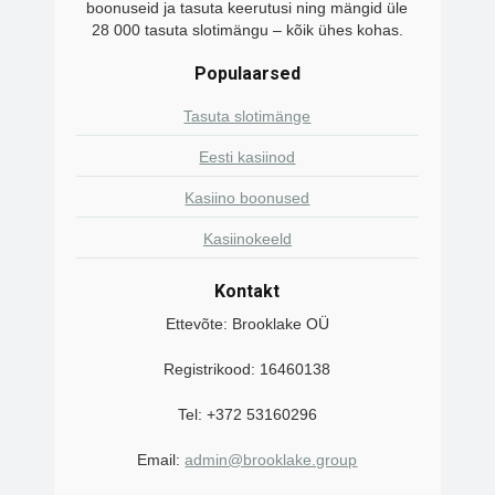
boonuseid ja tasuta keerutusi ning mängid üle
28 000 tasuta slotimängu – kõik ühes kohas.
Populaarsed
Tasuta slotimänge
Eesti kasiinod
Kasiino boonused
Kasiinokeeld
Kontakt
Ettevõte: Brooklake OÜ
Registrikood: 16460138
Tel: +372 53160296
Email:
admin@brooklake.group