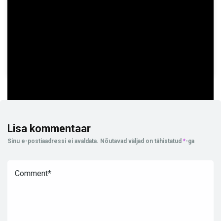
PROVIDER
SmartSoft Gaming
TYPE
Mine Games
Lisa kommentaar
Sinu e-postiaadressi ei avaldata.
Nõutavad väljad on tähistatud
*
-ga