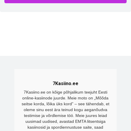
7Kasiino.ee
7Kasiino.ee on kõige põhjalikum teejuht Eesti
online-kasiinode juurde. Meie moto on „Mõõda
seitse korda, lõika üks kord” – see tähendab, et
oleme sinu eest ära teinud kogu aeganõudva
testimise ja võrdlemise töö. Meie juures leiad
uusimad uudised, avastad EMTA litsentsiga
kasiinosid ja spordiennustuse saite, saad