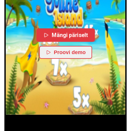
Mängi päriselt
Proovi demo
TRY OUR FEATURED GAMES