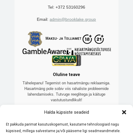
Tel: +372 53160296
Email:
admin@brooklake.group
Oluline teave
Tähelepanu! Tegemist on hasartmängu reklaamiga.
Hasartmäng pole sobiv viis rahaliste probleemide
lahendamiseks. Tutvuge reeglitega ja käituge
vastutustundlikult!
Veebilehte 7kasiino.ee haldab Brooklake OÜ
Halda küpsiste seadeid
(registrikood: 16460138), sõltumatu Eesti ettevõte, mis
keskendub litsentseeritud online-kasiinode võrdlemisele
Et pakkuda parimat kasutuskogemust, kasutame tehnoloogiaid nagu
ja tutvustamisele. Meie eesmärk on pakkuda ajakohast ja
küpsised, millega salvestame ja/või pääseme ligi seadmeandmetele.
objektiivset teavet. Kõik meie koostööpartnerid omavad