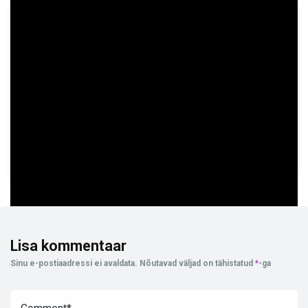
GAME INFORMATION
PROVIDER
Nailed It! Games
TYPE
Slots
RESTRICTIONS
AF,AR,AU,BG,BI,BN,BR,BY,CA,CC,CF,CH,CN,CO,CU,CX,DE,DK,ES,FR,GB,
Lisa kommentaar
Sinu e-postiaadressi ei avaldata.
Nõutavad väljad on tähistatud
*
-ga