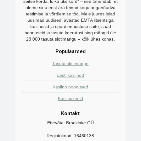
seitse korda, lõika üks kord” – see tähendab, et
oleme sinu eest ära teinud kogu aeganõudva
testimise ja võrdlemise töö. Meie juures leiad
uusimad uudised, avastad EMTA litsentsiga
kasiinosid ja spordiennustuse saite, saad
boonuseid ja tasuta keerutusi ning mängid üle
28 000 tasuta slotimängu – kõik ühes kohas.
Populaarsed
Tasuta slotimänge
Eesti kasiinod
Kasiino boonused
Kasiinokeeld
Kontakt
Ettevõte: Brooklake OÜ
Registrikood: 16460138