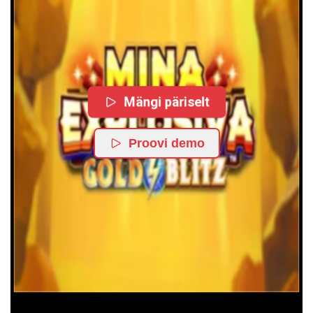
Mängi päriselt
Proovi demo