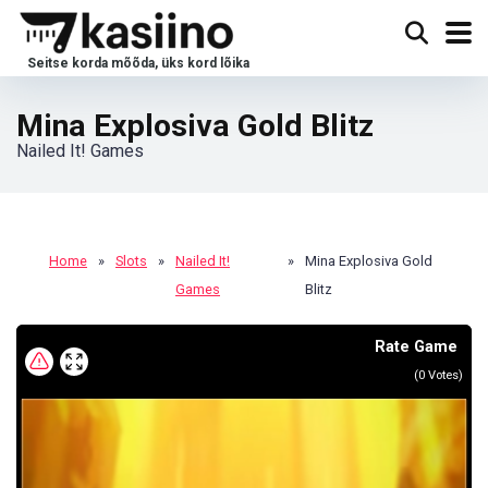
Mina Explosiva Gold Blitz
Nailed It! Games
Home
»
Slots
»
Nailed It!
»
Mina Explosiva Gold
Games
Blitz
Rate Game
(
0
Votes)