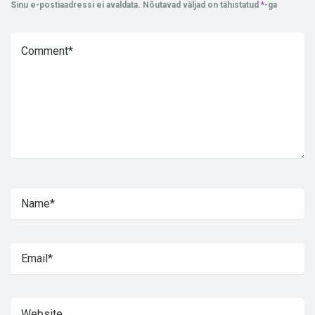
Sinu e-postiaadressi ei avaldata.
Nõutavad väljad on tähistatud
*
-ga