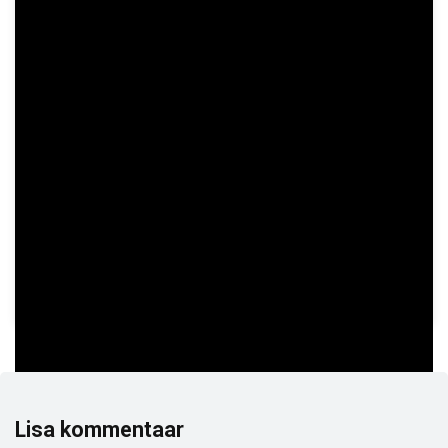
GAME INFORMATION
SHOW MORE
PROVIDER
SmartSoft Gaming
TYPE
Slots
THEME
Adventure
RELEASE DATE
December 30, 2024
Lisa kommentaar