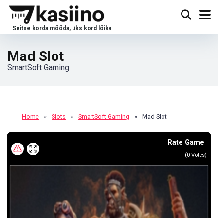
Mad Slot
SmartSoft Gaming
Home
»
Slots
»
SmartSoft Gaming
»
Mad Slot
Rate Game
(
0
Votes)