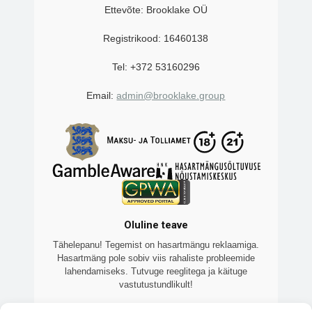
Ettevõte: Brooklake OÜ
Registrikood: 16460138
Tel: +372 53160296
Email:
admin@brooklake.group
Oluline teave
Tähelepanu! Tegemist on hasartmängu reklaamiga.
Hasartmäng pole sobiv viis rahaliste probleemide
lahendamiseks. Tutvuge reeglitega ja käituge
vastutustundlikult!
Veebilehte 7kasiino.ee haldab Brooklake OÜ