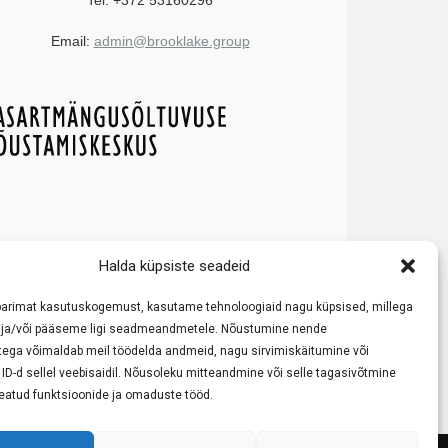
Tel: +372 53160296
Email:
admin@brooklake.group
e reeglitega ja käituge vastutustundlikult!
Halda küpsiste seadeid
ode võrdlemisele ja tutvustamisele. Meie eesmärk on pakkuda
 kasiino reeglite ja boonustingimustega enne mängimist.
parimat kasutuskogemust, kasutame tehnoloogiaid nagu küpsised, millega
kult.
ja/või pääseme ligi seadmeandmetele. Nõustumine nende
tega võimaldab meil töödelda andmeid, nagu sirvimiskäitumine või
D-d sellel veebisaidil. Nõusoleku mitteandmine või selle tagasivõtmine
 teatud funktsioonide ja omaduste tööd.