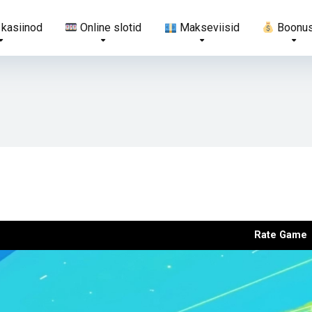
 kasiinod
Online slotid
Makseviisid
Boonu
Rate Game