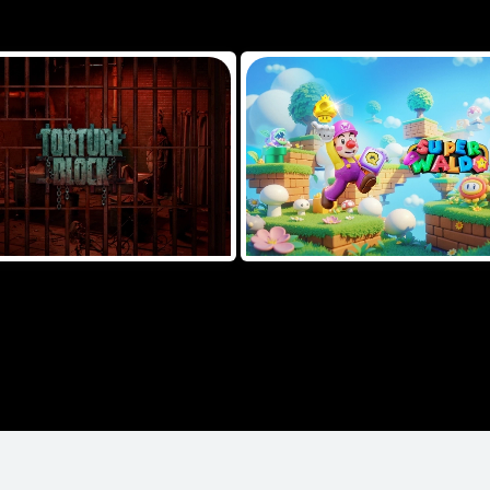
 OUR FEATURED GAMES
neTouch
TYPE