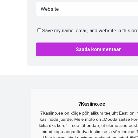
Save my name, email, and website in this br
7Kasiino.ee
7Kasiino.ee on kõige põhjalikum teejuht Eesti onli
kasiinode juurde. Meie moto on „Mõõda seitse kor
lõika üks kord” – see tähendab, et oleme sinu eest
teinud kogu aeganõudva testimise ja võrdlemise t
Meie juures leiad uusimad uudised, avastad EM