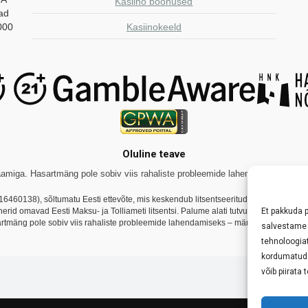
Kasiino boonused
aad
000
Kasiinokeeld
Oluline teave
miga. Hasartmäng pole sobiv viis rahaliste probleemide lahendamiseks. Tutvug
16460138), sõltumatu Eesti ettevõte, mis keskendub litsentseeritud online-kasiin
tnerid omavad Eesti Maksu- ja Tolliameti litsentsi. Palume alati tutvuda konkreetse
Et pakkuda 
rtmäng pole sobiv viis rahaliste probleemide lahendamiseks – mängi vastutustundli
salvestame 
tehnoloogia
kordumatud I
võib piirata