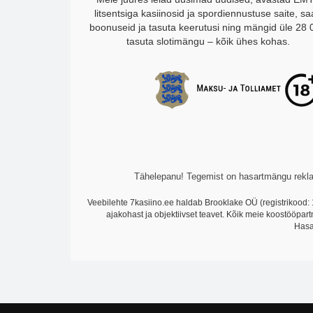
litsentsiga kasiinosid ja spordiennustuse saite, s
boonuseid ja tasuta keerutusi ning mängid üle 28 
tasuta slotimängu – kõik ühes kohas.
Tähelepanu! Tegemist on hasartmängu reklaa
Veebilehte 7kasiino.ee haldab Brooklake OÜ (registrikood: 
ajakohast ja objektiivset teavet. Kõik meie koostööpar
Hasa