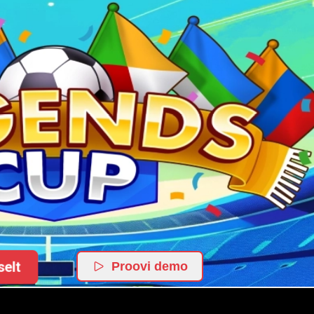
elt
Proovi demo