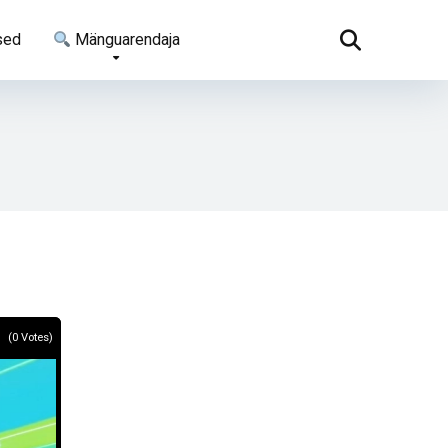
sed
Mänguarendaja
(
0
Votes)