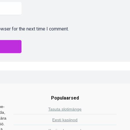
owser for the next time I comment.
Populaarsed
ne-
Tasuta slotimänge
da,
 ära
Eesti kasiinod
öö.
TA