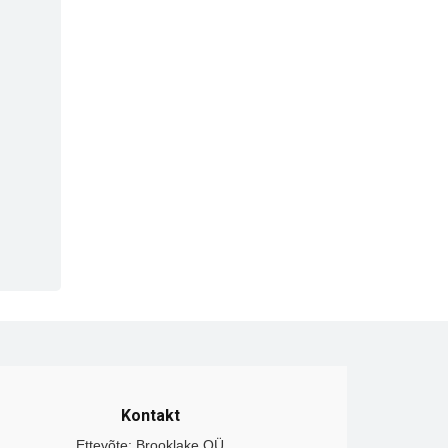
Kontakt
Ettevõte: Brooklake OÜ