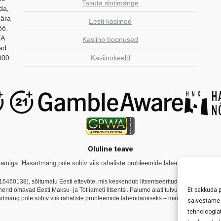
Tasuta slotimänge
da,
 ära
Eesti kasiinod
öö.
TA
Kasiino boonused
aad
000
Kasiinokeeld
Oluline teave
miga. Hasartmäng pole sobiv viis rahaliste probleemide lahendamiseks. Tutvug
16460138), sõltumatu Eesti ettevõte, mis keskendub litsentseeritud online-kasiin
tnerid omavad Eesti Maksu- ja Tolliameti litsentsi. Palume alati tutvuda konkreetse
Et pakkuda 
rtmäng pole sobiv viis rahaliste probleemide lahendamiseks – mängi vastutustundli
salvestame 
tehnoloogia