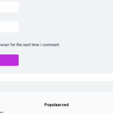
owser for the next time I comment.
Populaarsed
ne-