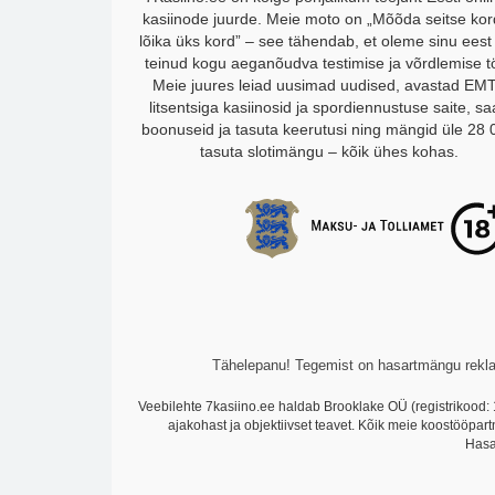
kasiinode juurde. Meie moto on „Mõõda seitse kor
lõika üks kord” – see tähendab, et oleme sinu eest
teinud kogu aeganõudva testimise ja võrdlemise t
Meie juures leiad uusimad uudised, avastad EM
litsentsiga kasiinosid ja spordiennustuse saite, s
boonuseid ja tasuta keerutusi ning mängid üle 28 
tasuta slotimängu – kõik ühes kohas.
Tähelepanu! Tegemist on hasartmängu reklaa
Veebilehte 7kasiino.ee haldab Brooklake OÜ (registrikood: 
ajakohast ja objektiivset teavet. Kõik meie koostööpar
Hasa