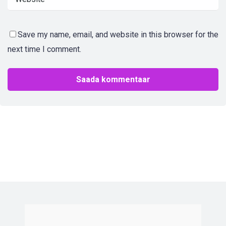
Save my name, email, and website in this browser for the
next time I comment.