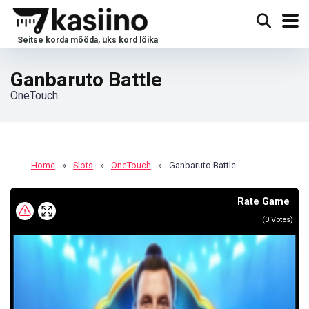
Ganbaruto Battle
OneTouch
Home
»
Slots
»
OneTouch
»
Ganbaruto Battle
Rate Game
(
0
Votes)