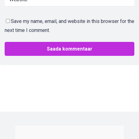
Save my name, email, and website in this browser for the
next time I comment.