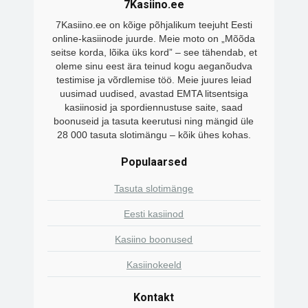
7Kasiino.ee
7Kasiino.ee on kõige põhjalikum teejuht Eesti
online-kasiinode juurde. Meie moto on „Mõõda
seitse korda, lõika üks kord” – see tähendab, et
oleme sinu eest ära teinud kogu aeganõudva
testimise ja võrdlemise töö. Meie juures leiad
uusimad uudised, avastad EMTA litsentsiga
kasiinosid ja spordiennustuse saite, saad
boonuseid ja tasuta keerutusi ning mängid üle
28 000 tasuta slotimängu – kõik ühes kohas.
Populaarsed
Tasuta slotimänge
Eesti kasiinod
Kasiino boonused
Kasiinokeeld
Kontakt