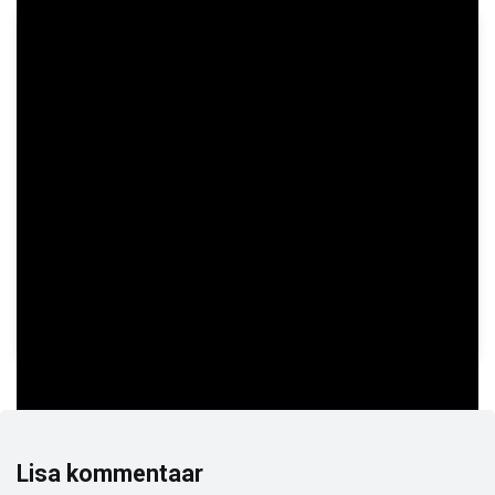
GAME INFORMATION
PROVIDER
Nailed It! Games
TYPE
Slots
RELEASE DATE
May 27, 2026
RESTRICTIONS
AF,AR,AU,BG,BI,BN,BR,BY,CA,CC,CF,CH,CN,CO,CU,CX,DE,DK,ES,FR,GB,
Lisa kommentaar