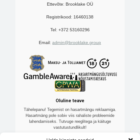
Ettevõte: Brooklake OÜ
Registrikood: 16460138
Tel: +372 53160296
Email:
admin@brooklake.group
Oluline teave
Tähelepanu! Tegemist on hasartmängu reklaamiga.
Hasartmäng pole sobiv viis rahaliste probleemide
lahendamiseks. Tutvuge reeglitega ja käituge
vastutustundlikult!
Veebilehte 7kasiino.ee haldab Brooklake OÜ