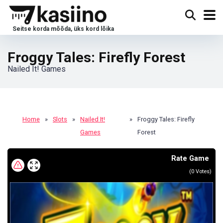
Froggy Tales: Firefly Forest
Nailed It! Games
Home
»
Slots
»
Nailed It!
»
Froggy Tales: Firefly
Games
Forest
Rate Game
(
0
Votes)