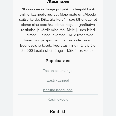
7Kasiino.ee
7Kasiino.ee on kõige põhjalikum teejuht Eesti
online-kasiinode juurde. Meie moto on „Mõõda
seitse korda, lõika üks kord” – see tähendab, et
oleme sinu eest ära teinud kogu aeganõudva
testimise ja võrdlemise töö. Meie juures leiad
uusimad uudised, avastad EMTA litsentsiga
kasiinosid ja spordiennustuse saite, saad
boonuseid ja tasuta keerutusi ning mängid üle
28 000 tasuta slotimängu – kõik ühes kohas.
Populaarsed
Tasuta slotimänge
Eesti kasiinod
Kasiino boonused
Kasiinokeeld
Kontakt