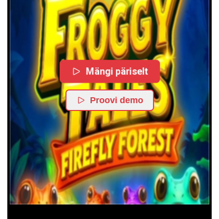
Mängi päriselt
Proovi demo