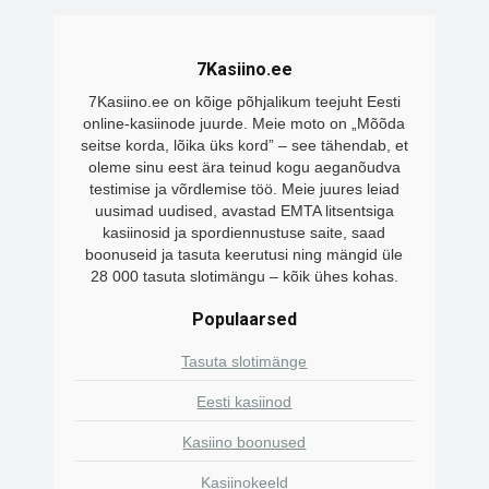
7Kasiino.ee
7Kasiino.ee on kõige põhjalikum teejuht Eesti
online-kasiinode juurde. Meie moto on „Mõõda
seitse korda, lõika üks kord” – see tähendab, et
oleme sinu eest ära teinud kogu aeganõudva
testimise ja võrdlemise töö. Meie juures leiad
uusimad uudised, avastad EMTA litsentsiga
kasiinosid ja spordiennustuse saite, saad
boonuseid ja tasuta keerutusi ning mängid üle
28 000 tasuta slotimängu – kõik ühes kohas.
Populaarsed
Tasuta slotimänge
Eesti kasiinod
Kasiino boonused
Kasiinokeeld