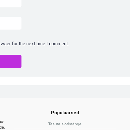
owser for the next time I comment.
Populaarsed
ne-
Tasuta slotimänge
da,