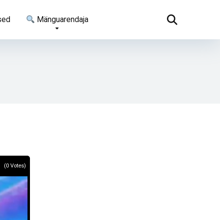
sed
Mänguarendaja
(
0
Votes)