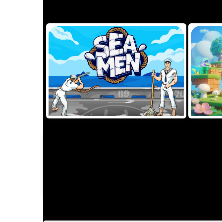
TRY
GAME INFORMATION
Nailed It! Games
PROVIDER
TYPE
AF,AR,AU,BG,BI,BN,BR,BY,CA,CC,CF,CH,C
RESTRICTIONS