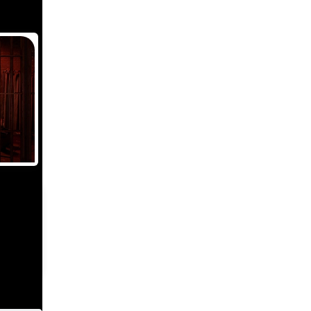
Coin
,KH,KP,KR,LA,LB,LT,LY,MM,MO,MQ,MU,MY,NC,NF,NI,NL,PE,PF,PH,PM,PR,PT,R