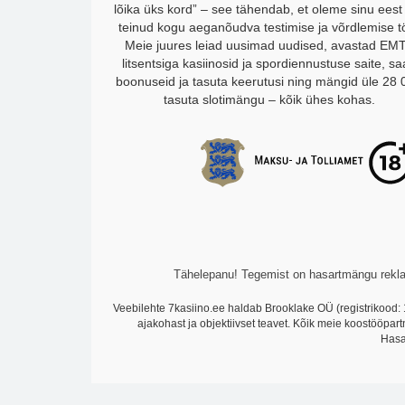
lõika üks kord” – see tähendab, et oleme sinu eest
teinud kogu aeganõudva testimise ja võrdlemise t
Meie juures leiad uusimad uudised, avastad EM
litsentsiga kasiinosid ja spordiennustuse saite, s
boonuseid ja tasuta keerutusi ning mängid üle 28 
tasuta slotimängu – kõik ühes kohas.
Tähelepanu! Tegemist on hasartmängu reklaa
Veebilehte 7kasiino.ee haldab Brooklake OÜ (registrikood: 
ajakohast ja objektiivset teavet. Kõik meie koostööpar
Hasa