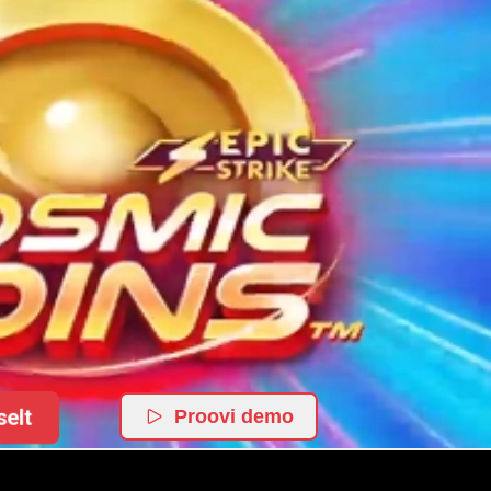
elt
Proovi demo