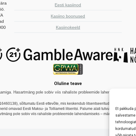
 ära
Eesti kasiinod
öö.
TA
Kasiino boonused
aad
000
Kasiinokeeld
Oluline teave
miga. Hasartmäng pole sobiv viis rahaliste probleemide lahendamiseks. Tutvug
16460138), sõltumatu Eesti ettevõte, mis keskendub litsentseeritud online-kasiin
tnerid omavad Eesti Maksu- ja Tolliameti litsentsi. Palume alati tutvuda konkreetse
Et pakkuda 
rtmäng pole sobiv viis rahaliste probleemide lahendamiseks – mängi vastutustundli
salvestame 
tehnoloogia
kordumatud I
võib piirata