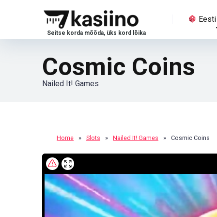
Eesti
Cosmic Coins
Nailed It! Games
Home
»
Slots
»
Nailed It! Games
»
Cosmic Coins