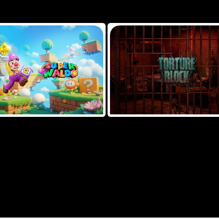
 OUR FEATURED GAMES
Slots
THEME
N,CO,CU,CX,DE,DK,ES,FR,GB,GF,GL,GP,GR,HK,HM,HR,ID,IL,IN,IQ,IR,IT,JP