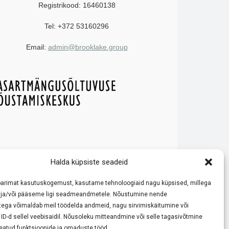
Registrikood: 16460138
Tel: +372 53160296
Email:
admin@brooklake.group
e reeglitega ja käituge vastutustundlikult!
Halda küpsiste seadeid
ode võrdlemisele ja tutvustamisele. Meie eesmärk on pakkuda
 kasiino reeglite ja boonustingimustega enne mängimist.
parimat kasutuskogemust, kasutame tehnoloogiaid nagu küpsised, millega
kult.
ja/või pääseme ligi seadmeandmetele. Nõustumine nende
tega võimaldab meil töödelda andmeid, nagu sirvimiskäitumine või
D-d sellel veebisaidil. Nõusoleku mitteandmine või selle tagasivõtmine
 teatud funktsioonide ja omaduste tööd.