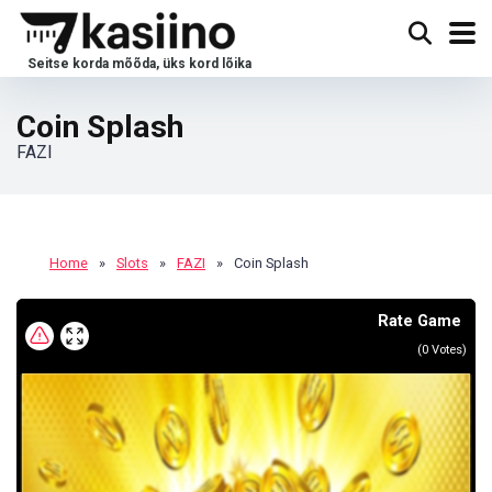
Coin Splash
FAZI
Home
»
Slots
»
FAZI
»
Coin Splash
Rate Game
(
0
Votes)