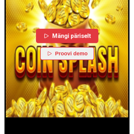
Mängi päriselt
Proovi demo
TRY OUR FEATURED GAMES