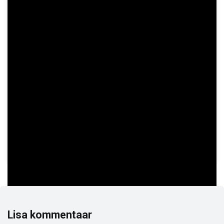
GAME INFORMATION
SHOW MORE
PROVIDER
Print Studios
TYPE
Slots
THEME
Adventure
RELEASE DATE
February 26, 2025
Lisa kommentaar