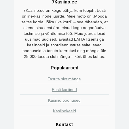
7Kasiino.ee
7Kasiino.ee on kõige põhjalikum teejuht Eesti
online-kasiinode juurde. Meie moto on „Mõõda
seitse korda, lõika üks kord” – see tähendab, et
oleme sinu eest ära teinud kogu aeganõudva
testimise ja võrdlemise töö. Meie juures leiad
uusimad uudised, avastad EMTA litsentsiga
kasiinosid ja spordiennustuse saite, saad
boonuseid ja tasuta keerutusi ning mängid üle
28 000 tasuta slotimängu – kõik ühes kohas.
Populaarsed
Tasuta slotimänge
Eesti kasiinod
Kasiino boonused
Kasiinokeeld
Kontakt