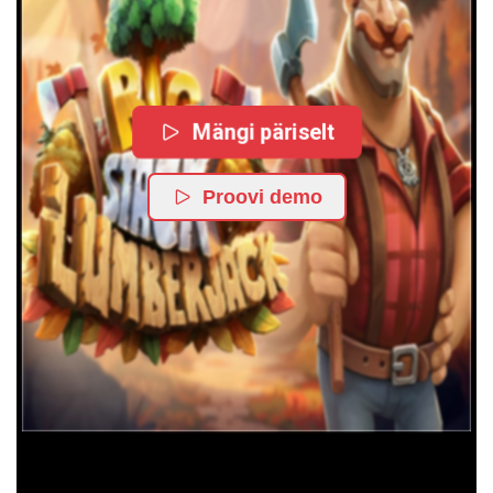
Mängi päriselt
Proovi demo
TRY OUR FEATURED GAMES