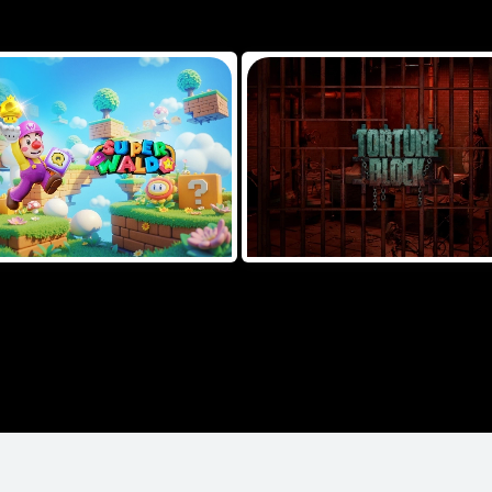
 OUR FEATURED GAMES
Slots
May 29
RELEASE DATE