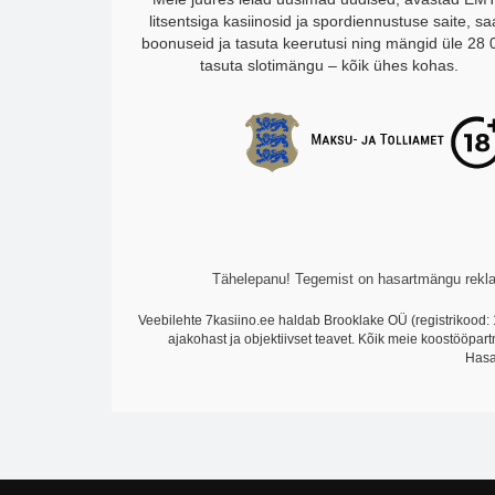
litsentsiga kasiinosid ja spordiennustuse saite, s
boonuseid ja tasuta keerutusi ning mängid üle 28 
tasuta slotimängu – kõik ühes kohas.
Tähelepanu! Tegemist on hasartmängu reklaa
Veebilehte 7kasiino.ee haldab Brooklake OÜ (registrikood: 
ajakohast ja objektiivset teavet. Kõik meie koostööpar
Hasa