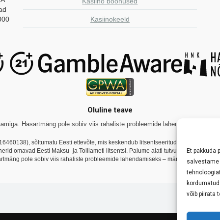
Kasiino boonused
aad
000
Kasiinokeeld
Oluline teave
miga. Hasartmäng pole sobiv viis rahaliste probleemide lahendamiseks. Tutvug
16460138), sõltumatu Eesti ettevõte, mis keskendub litsentseeritud online-kasiin
tnerid omavad Eesti Maksu- ja Tolliameti litsentsi. Palume alati tutvuda konkreetse
Et pakkuda 
rtmäng pole sobiv viis rahaliste probleemide lahendamiseks – mängi vastutustundli
salvestame 
tehnoloogia
kordumatud I
võib piirata