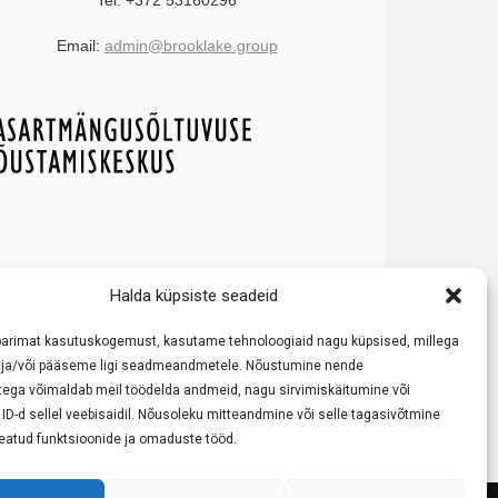
Tel: +372 53160296
Email:
admin@brooklake.group
e reeglitega ja käituge vastutustundlikult!
Halda küpsiste seadeid
ode võrdlemisele ja tutvustamisele. Meie eesmärk on pakkuda
 kasiino reeglite ja boonustingimustega enne mängimist.
parimat kasutuskogemust, kasutame tehnoloogiaid nagu küpsised, millega
kult.
ja/või pääseme ligi seadmeandmetele. Nõustumine nende
tega võimaldab meil töödelda andmeid, nagu sirvimiskäitumine või
D-d sellel veebisaidil. Nõusoleku mitteandmine või selle tagasivõtmine
 teatud funktsioonide ja omaduste tööd.