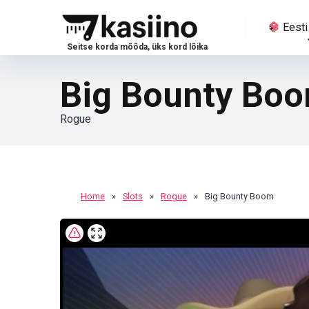
Eesti
Big Bounty Bo
Rogue
Home
»
Slots
»
Rogue
»
Big Bounty Boom