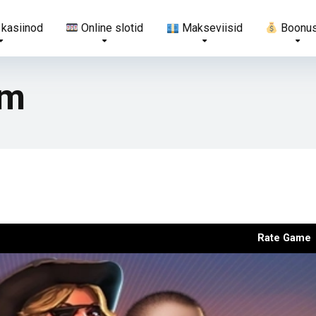
 kasiinod
Online slotid
Makseviisid
Boonu
om
Rate Game