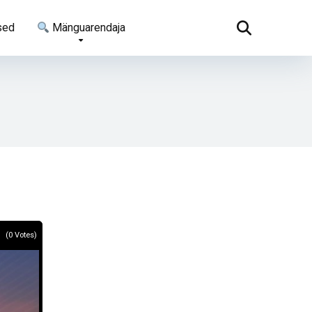
sed
Mänguarendaja
(
0
Votes)