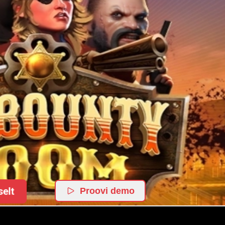
elt
Proovi demo