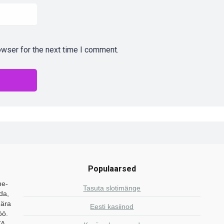
owser for the next time I comment.
Populaarsed
ne-
Tasuta slotimänge
da,
 ära
Eesti kasiinod
öö.
TA