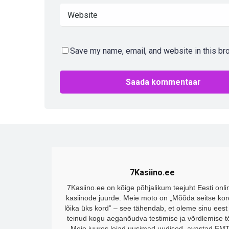
Save my name, email, and website in this br
7Kasiino.ee
7Kasiino.ee on kõige põhjalikum teejuht Eesti onli
kasiinode juurde. Meie moto on „Mõõda seitse kor
lõika üks kord” – see tähendab, et oleme sinu eest
teinud kogu aeganõudva testimise ja võrdlemise t
Meie juures leiad uusimad uudised, avastad EM