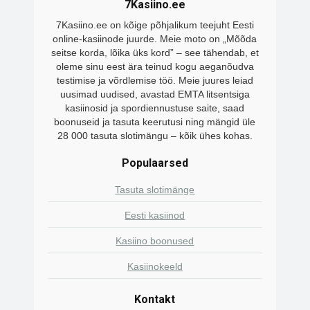
7Kasiino.ee
7Kasiino.ee on kõige põhjalikum teejuht Eesti
online-kasiinode juurde. Meie moto on „Mõõda
seitse korda, lõika üks kord” – see tähendab, et
oleme sinu eest ära teinud kogu aeganõudva
testimise ja võrdlemise töö. Meie juures leiad
uusimad uudised, avastad EMTA litsentsiga
kasiinosid ja spordiennustuse saite, saad
boonuseid ja tasuta keerutusi ning mängid üle
28 000 tasuta slotimängu – kõik ühes kohas.
Populaarsed
Tasuta slotimänge
Eesti kasiinod
Kasiino boonused
Kasiinokeeld
Kontakt