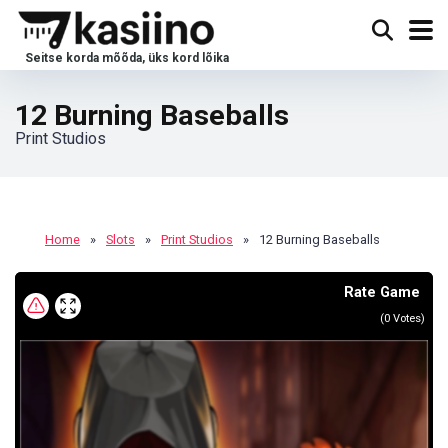
12 Burning Baseballs
Print Studios
Home
»
Slots
»
Print Studios
»
12 Burning Baseballs
Rate Game
(
0
Votes)