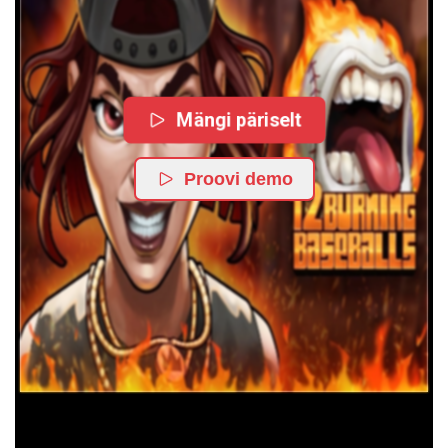
Mängi päriselt
Proovi demo
TRY OUR FEATURED GAMES