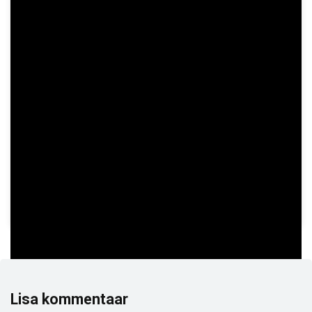
GAME INFORMATION
SHOW MORE
PROVIDER
Print Studios
TYPE
Slots
THEME
Sports
RELEASE DATE
February 17, 2026
Lisa kommentaar