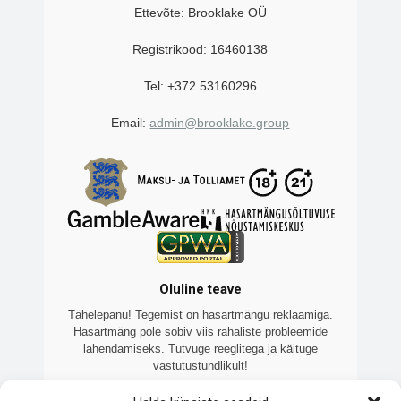
Ettevõte: Brooklake OÜ
Registrikood: 16460138
Tel: +372 53160296
Email:
admin@brooklake.group
Oluline teave
Tähelepanu! Tegemist on hasartmängu reklaamiga.
Hasartmäng pole sobiv viis rahaliste probleemide
lahendamiseks. Tutvuge reeglitega ja käituge
vastutustundlikult!
Veebilehte 7kasiino.ee haldab Brooklake OÜ