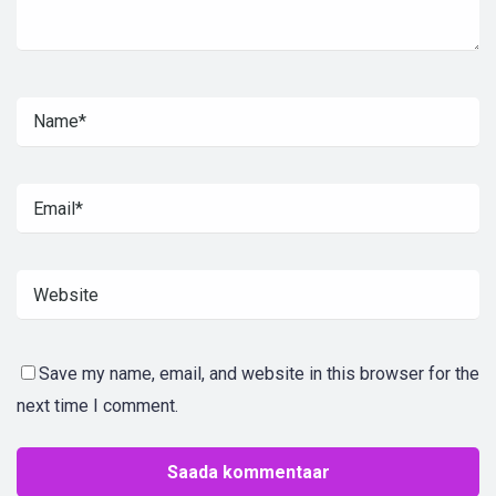
Save my name, email, and website in this browser for the
next time I comment.