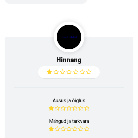
Hinnang
Ausus ja õiglus
Mängud ja tarkvara