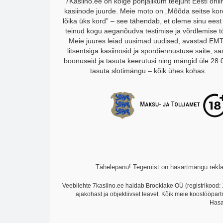
7Kasiino.ee on kõige põhjalikum teejuht Eesti onli
kasiinode juurde. Meie moto on „Mõõda seitse kor
lõika üks kord” – see tähendab, et oleme sinu eest
teinud kogu aeganõudva testimise ja võrdlemise t
Meie juures leiad uusimad uudised, avastad EM
litsentsiga kasiinosid ja spordiennustuse saite, s
boonuseid ja tasuta keerutusi ning mängid üle 28 
tasuta slotimängu – kõik ühes kohas.
Tähelepanu! Tegemist on hasartmängu reklaa
Veebilehte 7kasiino.ee haldab Brooklake OÜ (registrikood: 
ajakohast ja objektiivset teavet. Kõik meie koostööpar
Hasa