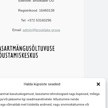
Ettevõte: Brooklake OÜ
Registrikood: 16460138
Tel: +372 53160296
Email:
admin@brooklake.group
e reeglitega ja käituge vastutustundlikult!
Halda küpsiste seadeid
ode võrdlemisele ja tutvustamisele. Meie eesmärk on pakkuda
parimat kasutuskogemust, kasutame tehnoloogiaid nagu küpsised, millega
 kasiino reeglite ja boonustingimustega enne mängimist.
kult.
ja/või pääseme ligi seadmeandmetele. Nõustumine nende
tega võimaldab meil töödelda andmeid, nagu sirvimiskäitumine või