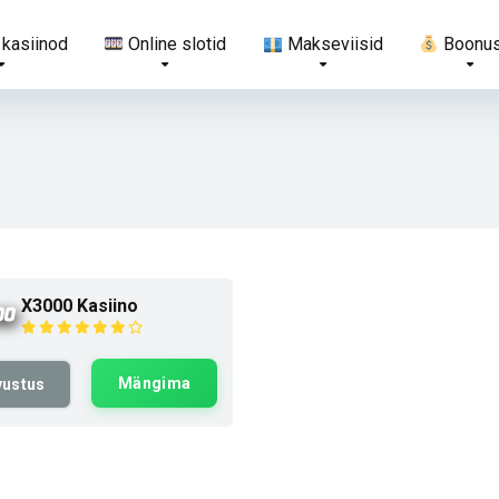
 kasiinod
Online slotid
Makseviisid
Boonu
X3000 Kasiino
Mängima
vustus