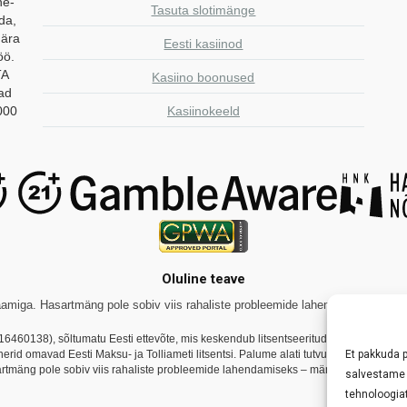
ne-
Tasuta slotimänge
da,
 ära
Eesti kasiinod
öö.
TA
Kasiino boonused
aad
000
Kasiinokeeld
Oluline teave
miga. Hasartmäng pole sobiv viis rahaliste probleemide lahendamiseks. Tutvug
16460138), sõltumatu Eesti ettevõte, mis keskendub litsentseeritud online-kasiin
Et pakkuda 
tnerid omavad Eesti Maksu- ja Tolliameti litsentsi. Palume alati tutvuda konkreetse
rtmäng pole sobiv viis rahaliste probleemide lahendamiseks – mängi vastutustundli
salvestame 
tehnoloogia