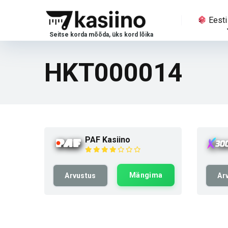
Eesti
HKT000014
PAF Kasiino
Mängima
Arvustus
Ar