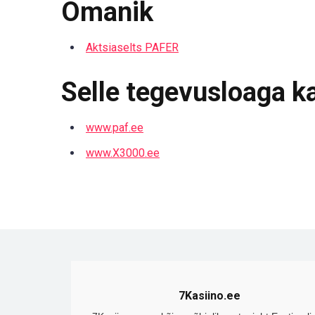
Omanik
Aktsiaselts PAFER
Selle tegevusloaga k
www.paf.ee
www.X3000.ee
7Kasiino.ee