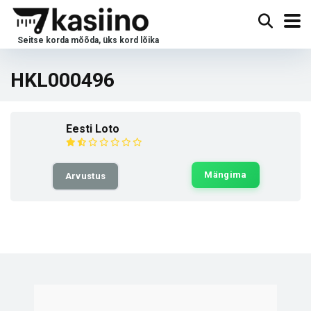
HKL000496
Eesti Loto
Mängima
Arvustus