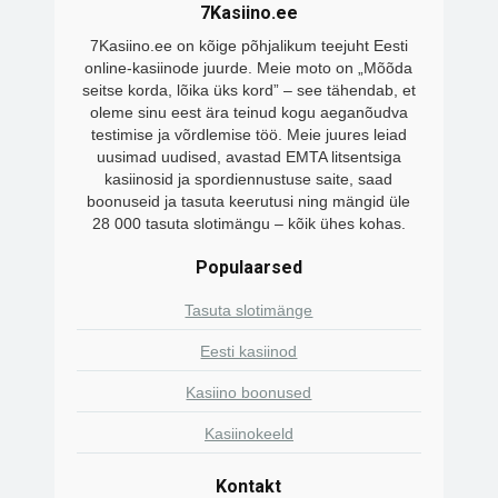
7Kasiino.ee
7Kasiino.ee on kõige põhjalikum teejuht Eesti
online-kasiinode juurde. Meie moto on „Mõõda
seitse korda, lõika üks kord” – see tähendab, et
oleme sinu eest ära teinud kogu aeganõudva
testimise ja võrdlemise töö. Meie juures leiad
uusimad uudised, avastad EMTA litsentsiga
kasiinosid ja spordiennustuse saite, saad
boonuseid ja tasuta keerutusi ning mängid üle
28 000 tasuta slotimängu – kõik ühes kohas.
Populaarsed
Tasuta slotimänge
Eesti kasiinod
Kasiino boonused
Kasiinokeeld
Kontakt