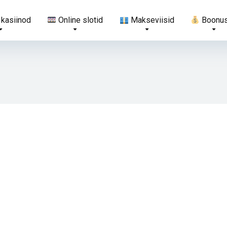
 kasiinod
Online slotid
Makseviisid
Boonu