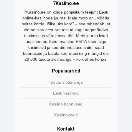
7Kasiino.ee
7Kasiino.ee on kõige põhjalikum teejuht Eesti
online-kasiinode juurde. Meie moto on „Mõõda
seitse korda, lõika üks kord” – see tähendab, et
oleme sinu eest ära teinud kogu aeganõudva
testimise ja võrdlemise töö. Meie juures leiad
uusimad uudised, avastad EMTA litsentsiga
kasiinosid ja spordiennustuse saite, saad
boonuseid ja tasuta keerutusi ning mängid üle
28 000 tasuta slotimängu – kõik ühes kohas.
Populaarsed
Tasuta slotimänge
Eesti kasiinod
Kasiino boonused
Kasiinokeeld
Kontakt