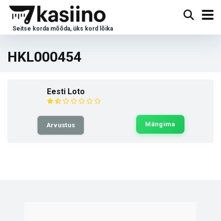
HKL000454
Eesti Loto
Mängima
Arvustus