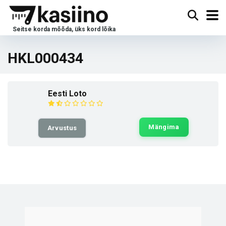
HKL000434
Eesti Loto
Mängima
Arvustus