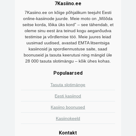
7Kasiino.ee
7Kasiino.ee on kõige põhjalikum teejuht Eesti
online-kasiinode juurde. Meie moto on „Mõõda
seitse korda, lõika üks kord” – see tähendab, et
oleme sinu eest ära teinud kogu aeganõudva
testimise ja võrdlemise töö. Meie juures leiad
uusimad uudised, avastad EMTA litsentsiga
kasiinosid ja spordiennustuse saite, saad
boonuseid ja tasuta keerutusi ning mängid üle
28 000 tasuta slotimängu – kõik ühes kohas.
Populaarsed
Tasuta slotimänge
Eesti kasiinod
Kasiino boonused
Kasiinokeeld
Kontakt