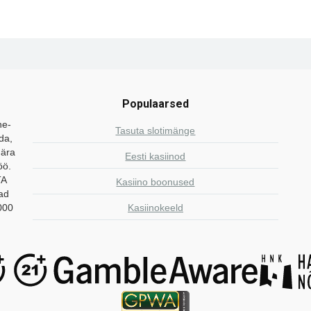
Populaarsed
ne-
Tasuta slotimänge
da,
 ära
Eesti kasiinod
öö.
TA
Kasiino boonused
aad
000
Kasiinokeeld