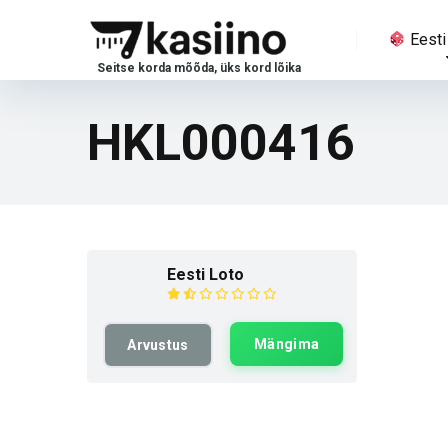
Eesti
HKL000416
Eesti Loto
Mängima
Arvustus