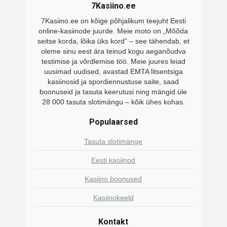
7Kasiino.ee
7Kasiino.ee on kõige põhjalikum teejuht Eesti
online-kasiinode juurde. Meie moto on „Mõõda
seitse korda, lõika üks kord” – see tähendab, et
oleme sinu eest ära teinud kogu aeganõudva
testimise ja võrdlemise töö. Meie juures leiad
uusimad uudised, avastad EMTA litsentsiga
kasiinosid ja spordiennustuse saite, saad
boonuseid ja tasuta keerutusi ning mängid üle
28 000 tasuta slotimängu – kõik ühes kohas.
Populaarsed
Tasuta slotimänge
Eesti kasiinod
Kasiino boonused
Kasiinokeeld
Kontakt