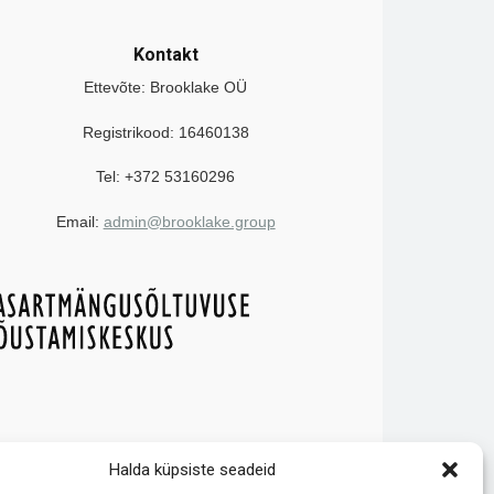
Kontakt
Ettevõte: Brooklake OÜ
Registrikood: 16460138
Tel: +372 53160296
Email:
admin@brooklake.group
e reeglitega ja käituge vastutustundlikult!
Halda küpsiste seadeid