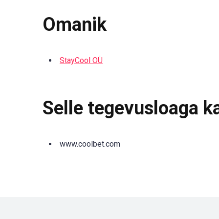
Omanik
StayCool OÜ
Selle tegevusloaga k
www.coolbet.com