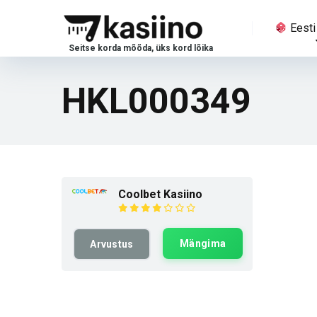
Eesti
HKL000349
Coolbet Kasiino
Mängima
Arvustus