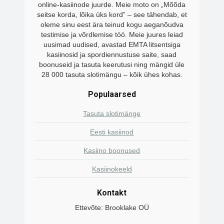
online-kasiinode juurde. Meie moto on „Mõõda
seitse korda, lõika üks kord” – see tähendab, et
oleme sinu eest ära teinud kogu aeganõudva
testimise ja võrdlemise töö. Meie juures leiad
uusimad uudised, avastad EMTA litsentsiga
kasiinosid ja spordiennustuse saite, saad
boonuseid ja tasuta keerutusi ning mängid üle
28 000 tasuta slotimängu – kõik ühes kohas.
Populaarsed
Tasuta slotimänge
Eesti kasiinod
Kasiino boonused
Kasiinokeeld
Kontakt
Ettevõte: Brooklake OÜ