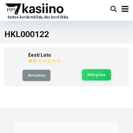
HKL000122
Eesti Loto
Mängima
Arvustus