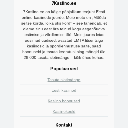
7Kasiino.ee
7Kasiino.ee on kõige põhjalikum teejuht Eesti
online-kasiinode juurde. Meie moto on „Mõõda
seitse korda, lõika üks kord” – see tähendab, et
oleme sinu eest ära teinud kogu aeganõudva
testimise ja võrdlemise töö. Meie juures leiad
uusimad uudised, avastad EMTA litsentsiga
kasiinosid ja spordiennustuse saite, saad
boonuseid ja tasuta keerutusi ning mängid üle
28 000 tasuta slotimängu – kõik ühes kohas.
Populaarsed
Tasuta slotimänge
Eesti kasiinod
Kasiino boonused
Kasiinokeeld
Kontakt