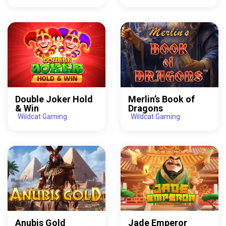
Double Joker Hold
Merlin’s Book of
& Win
Dragons
Wildcat Gaming
Wildcat Gaming
Anubis Gold
Jade Emperor