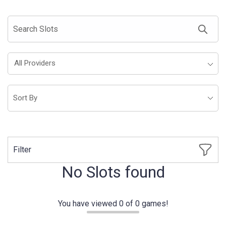
All Providers
Filter
No Slots found
You have viewed
0
of
0
games!