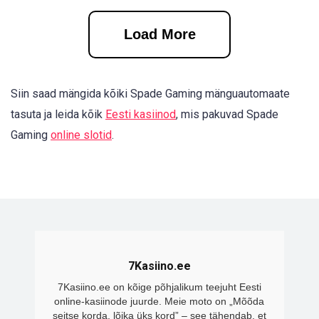
Load More
Siin saad mängida kõiki Spade Gaming mänguautomaate
tasuta ja leida kõik
Eesti kasiinod
, mis pakuvad Spade
Gaming
online slotid
.
7Kasiino.ee
7Kasiino.ee on kõige põhjalikum teejuht Eesti
online-kasiinode juurde. Meie moto on „Mõõda
seitse korda, lõika üks kord” – see tähendab, et