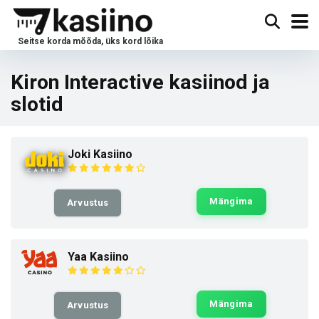
Kiron Interactive kasiinod ja
slotid
Joki Kasiino
Mängima
Arvustus
Yaa Kasiino
Mängima
Arvustus