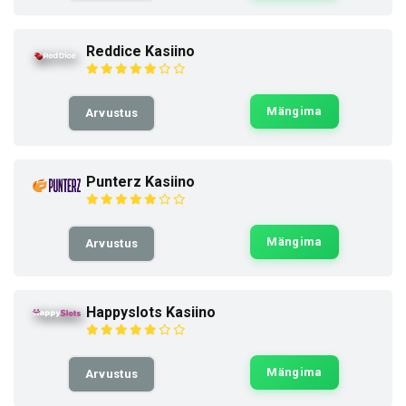
Reddice Kasiino
Mängima
Arvustus
Punterz Kasiino
Mängima
Arvustus
Happyslots Kasiino
Mängima
Arvustus