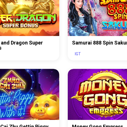
Samurai 888 Spin Saku
 and Dragon Super
s
IGT
Cai Zhu Gettin Piggy
Money Gong Empress