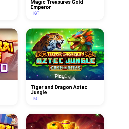
Magic Treasures Gold
Emperor
IGT
Tiger and Dragon Aztec
Jungle
IGT