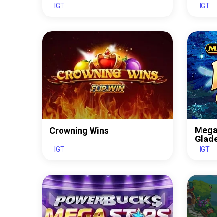
IGT
IGT
MegaJ
Crowning Wins
Glad
IGT
IGT