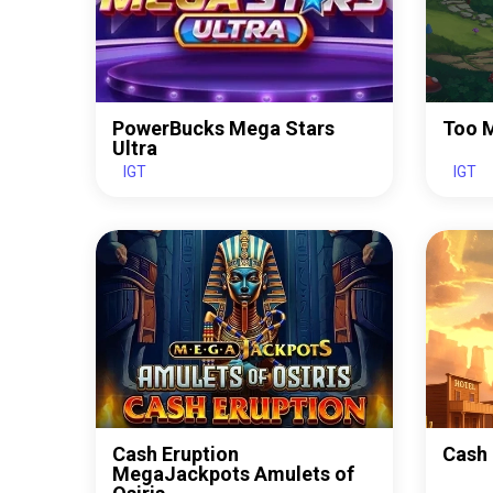
Too 
PowerBucks Mega Stars
Ultra
IGT
IGT
Cash Eruption
Cash 
MegaJackpots Amulets of