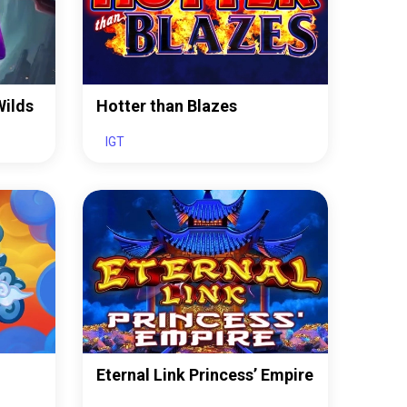
Hotter than Blazes
Wilds
IGT
Eternal Link Princess’ Empire