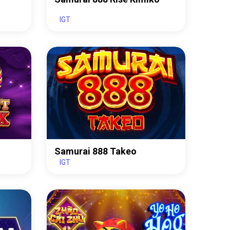
IGT
Samurai 888 Takeo
IGT