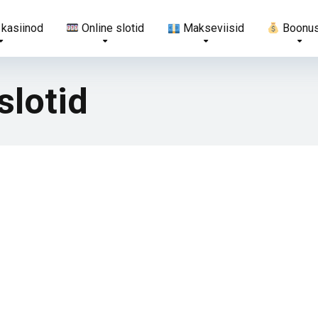
 kasiinod
Online slotid
Makseviisid
Boonu
slotid