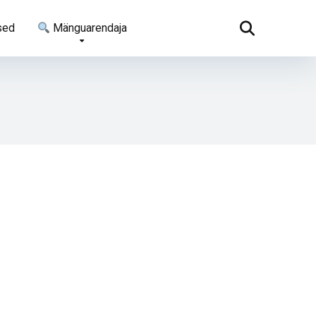
sed
Mänguarendaja