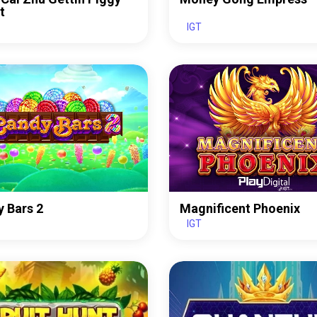
t
IGT
 Bars 2
Magnificent Phoenix
IGT