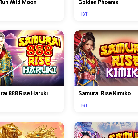
Run Wild Moon
Golden Phoenix
IGT
ai 888 Rise Haruki
Samurai Rise Kimiko
IGT