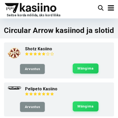
Circular Arrow kasiinod ja slotid
Shotz Kasiino
Mängima
Arvustus
Pelipeto Kasiino
Mängima
Arvustus