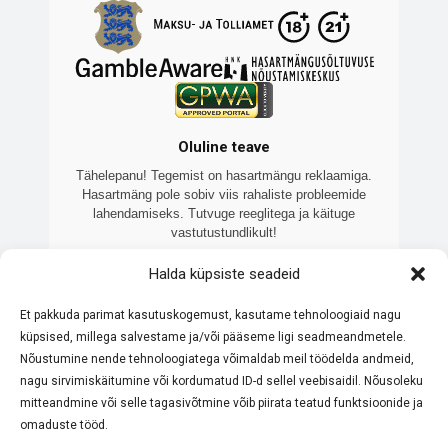
Oluline teave
Tähelepanu! Tegemist on hasartmängu reklaamiga.
Hasartmäng pole sobiv viis rahaliste probleemide
lahendamiseks. Tutvuge reeglitega ja käituge
vastutustundlikult!
Veebilehte 7kasiino.ee haldab Brooklake OÜ
Halda küpsiste seadeid
(registrikood: 16460138), sõltumatu Eesti ettevõte, mis
keskendub litsentseeritud online-kasiinode võrdlemisele
Et pakkuda parimat kasutuskogemust, kasutame tehnoloogiaid nagu
ja tutvustamisele. Meie eesmärk on pakkuda ajakohast ja
küpsised, millega salvestame ja/või pääseme ligi seadmeandmetele.
objektiivset teavet. Kõik meie koostööpartnerid omavad
Eesti Maksu- ja Tolliameti litsentsi. Palume alati tutvuda
Nõustumine nende tehnoloogiatega võimaldab meil töödelda andmeid,
konkreetse kasiino reeglite ja boonustingimustega enne
nagu sirvimiskäitumine või kordumatud ID-d sellel veebisaidil. Nõusoleku
mängimist. Hasartmäng pole sobiv viis rahaliste
mitteandmine või selle tagasivõtmine võib piirata teatud funktsioonide ja
probleemide lahendamiseks – mängi vastutustundlikult.
omaduste tööd.