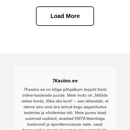
Load More
7Kasiino.ee
7Kasiino.ee on kõige põhjalikum teejuht Eesti
online-kasiinode juurde. Meie moto on „Mõõda
seitse korda, lõika üks kord” – see tähendab, et
oleme sinu eest ära teinud kogu aeganõudva
testimise ja võrdlemise töö. Meie juures leiad
uusimad uudised, avastad EMTA litsentsiga
kasiinosid ja spordiennustuse saite, saad
boonuseid ja tasuta keerutusi ning mängid üle