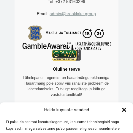
Tel: +372 53160296
Email:
admin@brooklake.group
Oluline teave
Tähelepanu! Tegemist on hasartmängu reklaamiga.
Hasartmäng pole sobiv viis rahaliste probleemide
lahendamiseks. Tutvuge reeglitega ja käituge
vastutustundlikult!
Veebilehte 7kasiino.ee haldab Brooklake OÜ
Halda küpsiste seadeid
(registrikood: 16460138), sõltumatu Eesti ettevõte, mis
keskendub litsentseeritud online-kasiinode võrdlemisele
ja tutvustamisele. Meie eesmärk on pakkuda ajakohast ja
Et pakkuda parimat kasutuskogemust, kasutame tehnoloogiaid nagu
objektiivset teavet. Kõik meie koostööpartnerid omavad
küpsised, millega salvestame ja/või pääseme ligi seadmeandmetele.
Eesti Maksu- ja Tolliameti litsentsi. Palume alati tutvuda